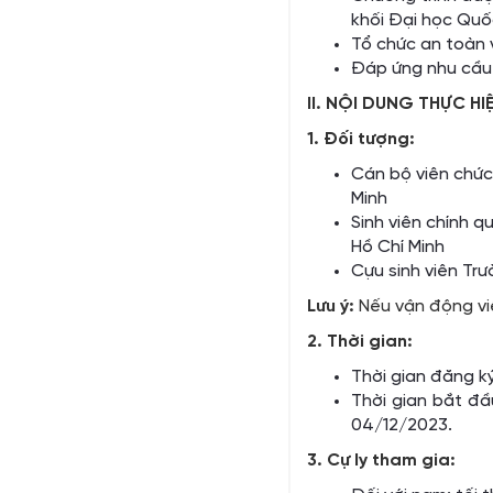
khối Đại học Quố
Tổ chức an toàn 
Đáp ứng nhu cầu r
II. NỘI DUNG THỰC HI
1. Đối tượng:
Cán bộ viên chức
Minh
Sinh viên chính q
Hồ Chí Minh
Cựu sinh viên Tr
Lưu ý:
Nếu vận động vi
2. Thời gian:
Thời gian đăng ký
Thời gian bắt đầ
04/12/2023.
3. Cự ly tham gia: