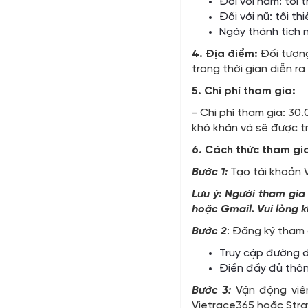
Đối với nam: tối 
Đối với nữ: tối th
Ngày thành tích 
4. Địa điểm:
Đối tượng
trong thời gian diễn ra 
5. Chi phí tham gia:
- Chi phí tham gia: 30
khó khăn và sẽ được tr
6. Cách thức tham gi
Bước 1:
Tạo tài khoản
Lưu ý: Người tham gia
hoặc Gmail. Vui lòng 
Bước 2
: Đăng ký tham g
Truy cập đường 
Điền đầy đủ thôn
Bước 3:
Vận động viên
Vietrace365 hoặc Strav