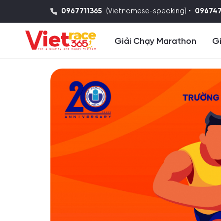
0967711365
(Vietnamese-speaking) •
09674
Giải Chạy Marathon
Gi