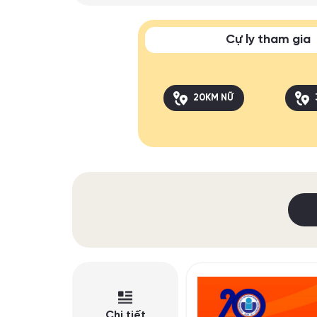
Cự ly tham gia
20KM NỮ
Chi tiết