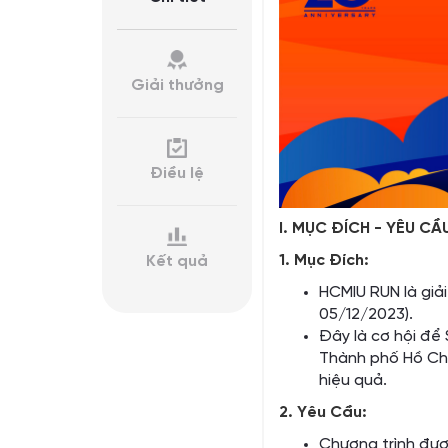
Giải thưởng
Điều lệ
I. MỤC ĐÍCH - YÊU CẦ
1. Mục Đích:
Kết quả
HCMIU RUN là giả
05/12/2023).
Đây là cơ hội để 
Thành phố Hồ Chí 
hiệu quả.
2. Yêu Cầu:
Chương trình được