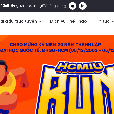
74365
(English-speaking)
Tải ứng dụng
ải đấu trực tuyến
Dịch Vụ Thể Thao
Tin tức