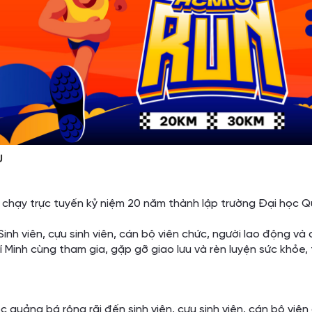
U
i chạy trực tuyến kỷ niệm 20 năm thành lập trường Đại họ
Sinh viên, cựu sinh viên, cán bộ viên chức, người lao động v
Minh cùng tham gia, gặp gỡ giao lưu và rèn luyện sức khỏe, 
 quảng bá rộng rãi đến sinh viên, cựu sinh viên, cán bộ viê