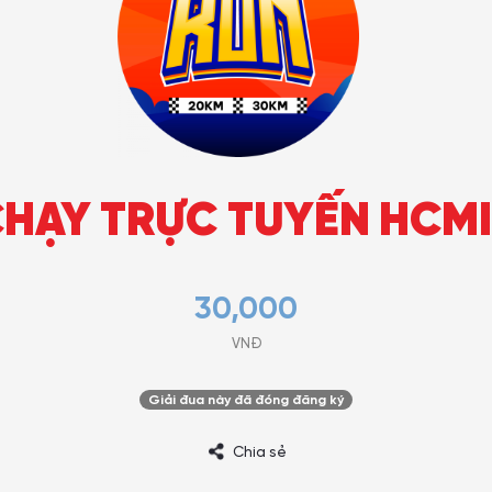
CHẠY TRỰC TUYẾN HCM
30,000
VNĐ
Giải đua này đã đóng đăng ký
Chia sẻ