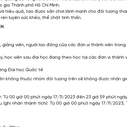
c gia Thành phố Hồ Chí Minh.
và hiệu quả, tạo được sân chơi lành mạnh cho đối tượng tha
èn luyện sức khẻo, thể chất tinh thần.
ỆN
, giảng viên, người lao động của các đơn vị thành viên tron
uy, học viên sau đại học đang theo học tại các đơn vị thành
ường Đại học Quốc tế
ên không thuộc nhóm đối tượng trên sẽ không được nhận giải
: Từ 00 giờ 00 phút ngày 17/11/2023 đến 23 giờ 59 phút ngà
u (ghi nhận thành tích): Từ 00 giờ 00 phút ngày 17/11/2023;