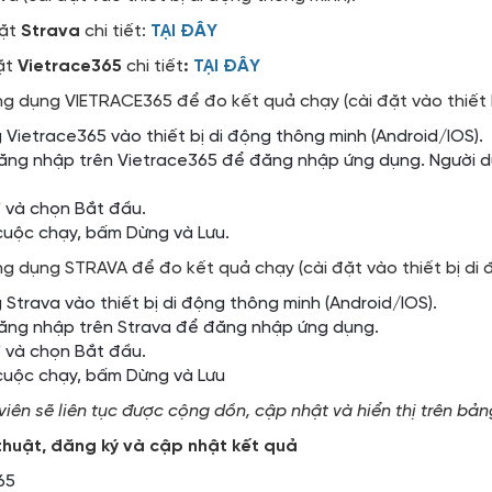
đặt
Strava
chi tiết:
TẠI ĐÂY
ặt
Vietrace365
chi tiết
:
TẠI ĐÂY
g dụng VIETRACE365 để đo kết quả chạy (cài đặt vào thiết b
Vietrace365 vào thiết bị di động thông minh (Android/IOS).
ăng nhập trên Vietrace365 để đăng nhập ứng dụng. Người d
 và chọn Bắt đầu.
 cuộc chạy, bấm Dừng và Lưu.
g dụng STRAVA để đo kết quả chạy (cài đặt vào thiết bị di 
Strava vào thiết bị di động thông minh (Android/IOS).
ăng nhập trên Strava để đăng nhập ứng dụng.
 và chọn Bắt đầu.
 cuộc chạy, bấm Dừng và Lưu
iên sẽ liên tục được cộng dồn, cập nhật và hiển thị trên bả
ỹ thuật, đăng ký và cập nhật kết quả
65