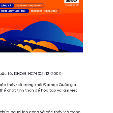
c Quốc tế, ĐHQG-HCM (05/12/2003 –
à các thầy/cô trong khối Đại học Quốc gia
thể chất tinh thần để học tập và làm việc
n chức, người lao động và các thầy/cô trong