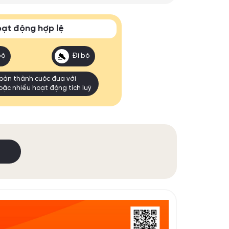
ạt động hợp lệ
bộ
Đi bộ
oàn thành cuộc đua với
oặc nhiều hoạt động tích luỹ