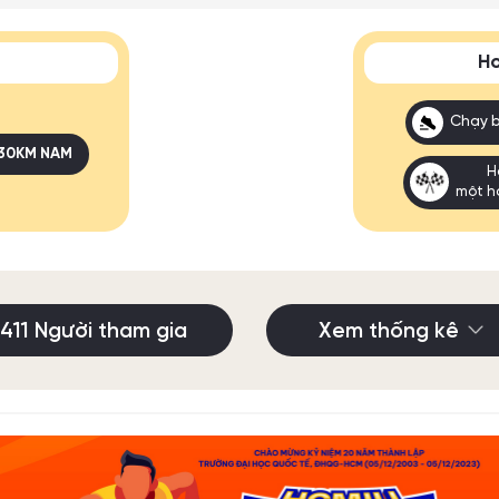
Ho
Chạy 
30KM NAM
H
một h
411 Người tham gia
Xem thống kê