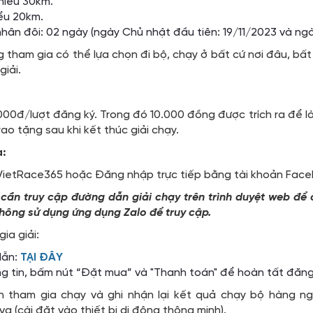
thiểu 30km.
iểu 20km.
nhân đôi: 02 ngày (ngày Chủ nhật đầu tiên: 19/11/2023 và ng
 tham gia có thể lựa chọn đi bộ, chạy ở bất cứ nơi đâu, bất 
giải.
.000đ/lượt đăng ký. Trong đó 10.000 đồng được trích ra để 
ao tặng sau khi kết thúc giải chạy.
a:
 VietRace365 hoặc Đăng nhập trực tiếp bằng tài khoản Fa
 cần truy cập đường dẫn giải chạy trên trình duyệt web đ
không sử dụng ứng dụng Zalo để truy cập.
ia giải:
dẫn:
TẠI ĐÂY
g tin, bấm nút “Đặt mua” và "Thanh toán" để hoàn tất đăng
 tham gia chạy và ghi nhận lại kết quả chạy bộ hàng n
a (cài đặt vào thiết bị di động thông minh).