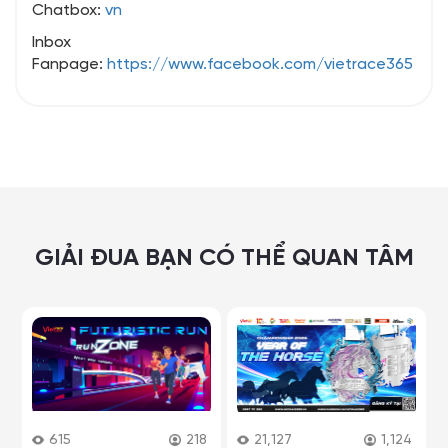
Chatbox:
vn
Inbox
Fanpage:
https://www.facebook.com/vietrace365
GIẢI ĐUA BẠN CÓ THỂ QUAN TÂM
615
218
21,127
1,124