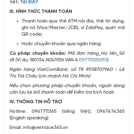
tiết:
TẠI ĐÂY
III. HÌNH THỨC THANH TOÁN
Thanh toán qua thẻ ATM nội địa, thẻ tín dụng,
ghi nợ (Visa/Master/JCB), ví ZaloPay, quét mã
QR code;
Hoặc chuyển khoản qua
ngân hàng:
Cú pháp chuyển khoản:
Mã đơn hàng_Họ tên_Số
đt
(Ví dụ: 180134 NGUYEN VAN A
0977005090
)
Ngân hàng VietComBank: số TK 9938707960 - Lê
Thị Trà Châu (chi nhánh Hồ Chí Minh)
Nếu chọn phương pháp chuyển khoản, người dùng
cần lưu lại bill thanh toán để kiểm tra kích hoạt.
IV. THÔNG TIN HỖ TRỢ
Hotline: 0967711365 (tiếng Việt), 0967474365
(English speaking)
Email: info@vietrace365.vn