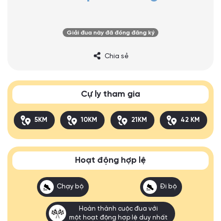
Giải đua này đã đóng đăng ký
Chia sẻ
Cự ly tham gia
5KM
10KM
21KM
42 KM
Hoạt động hợp lệ
Chạy bộ
Đi bộ
Hoàn thành cuộc đua với
một hoạt động hợp lệ duy nhất