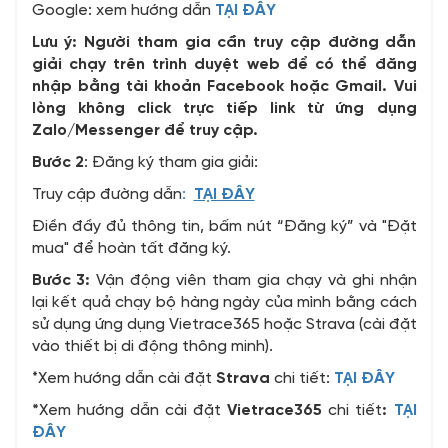
Google: xem hướng dẫn
TẠI ĐÂY
Lưu ý: Người tham gia cần truy cập đường dẫn
giải chạy trên trình duyệt web để có thể đăng
nhập bằng tài khoản Facebook hoặc Gmail. Vui
lòng không click trực tiếp link từ ứng dụng
Zalo/Messenger để truy cập.
Bước 2
: Đăng ký tham gia giải:
Truy cập đường dẫn
:
TẠI ĐÂY
Điền đầy đủ thông tin, bấm nút “Đăng ký” và "Đặt
mua" để hoàn tất đăng ký.
Bước 3:
Vận động viên tham gia chạy và ghi nhận
lại kết quả chạy bộ hàng ngày của mình bằng cách
sử dụng ứng dụng Vietrace365 hoặc Strava (cài đặt
vào thiết bị di động thông minh).
*Xem hướng dẫn cài đặt
Strava
chi tiết:
TẠI ĐÂY
*
Xem hướng dẫn cài đặt
Vietrace365
chi tiết
:
TẠI
ĐÂY