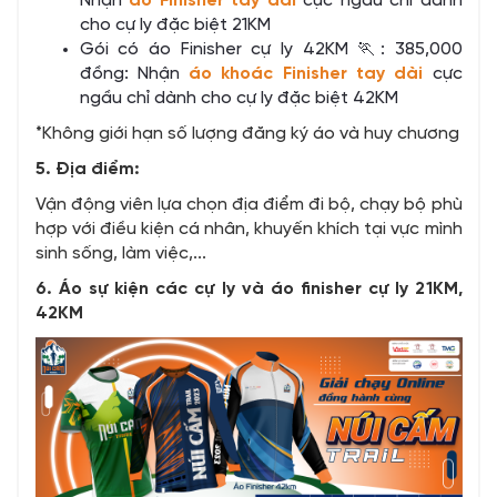
Nhận
áo Finisher tay dài
cực ngầu chỉ dành
cho cự ly đặc biệt 21KM
Gói có áo Finisher cự ly 42KM 🏃: 385,000
đồng: Nhận
áo khoác Finisher tay dài
cực
ngầu chỉ dành cho cự ly đặc biệt 42KM
*Không giới hạn số lượng đăng ký áo và huy chương
5. Địa điểm:
Vận động viên lựa chọn địa điểm đi bộ, chạy bộ phù
hợp với điều kiện cá nhân, khuyến khích tại vực mình
sinh sống, làm việc,...
6. Áo sự kiện các cự ly và áo finisher cự ly 2
1
KM,
42
KM