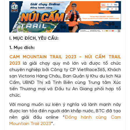
I. MỤC ĐÍCH, YÊU CẦU:
1. Mục đích:
CAM MOUNTAIN TRAIL 2023 - NÚI CẤM TRAIL
2023
là giải chạy quy mô lớn và được tổ chức
chuyên nghiệp bởi Công ty CP VietRace365, Khách
sạn Victoria Hàng Châu, Ban Quản lý Khu du lịch Núi
Cấm, UBND Thị xã Tịnh Biên cùng Trung tâm Xúc
tiến Thương mại và Đầu tư An Giang phối hợp tổ
chức.
Với mong muốn sự kiện ý nghĩa và lành mạnh này
được lan tỏa đến người dân khắp nước, BTC đã tạo
nên giải đấu online “
Đồng hành cùng Cam
Mountain Trail 2023
”.