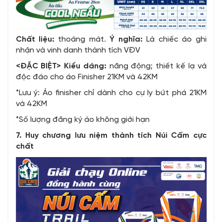
Chất liệu:
thoáng mát.
Ý nghĩa:
Là chiếc áo ghi
nhận và vinh danh thành tích VĐV
<ĐẶC BIỆT> Kiểu dáng:
năng động; thiết kế lạ và
độc đáo cho áo Finisher 21KM và 42KM
*Lưu ý: Áo finisher chỉ dành cho cự ly bứt phá 21KM
và 42KM
*Số lượng đăng ký áo không giới hạn
7. Huy chương lưu niệm thành tích Núi Cấm cực
chất