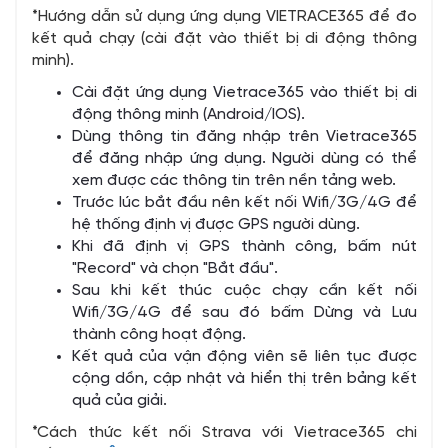
*Hướng dẫn sử dụng ứng dụng VIETRACE365 để đo
kết quả chạy (cài đặt vào thiết bị di động thông
minh).
Cài đặt ứng dụng Vietrace365 vào thiết bị di
động thông minh (Android/IOS).
Dùng thông tin đăng nhập trên Vietrace365
để đăng nhập ứng dụng. Người dùng có thể
xem được các thông tin trên nền tảng web.
Trước lúc bắt đầu nên kết nối Wifi/3G/4G để
hệ thống định vị được GPS người dùng.
Khi đã định vị GPS thành công, bấm nút
"Record" và chọn "Bắt đầu".
Sau khi kết thúc cuộc chạy cần kết nối
Wifi/3G/4G để sau đó bấm Dừng và Lưu
thành công hoạt động.
Kết quả của vận động viên sẽ liên tục được
cộng dồn, cập nhật và hiển thị trên bảng kết
quả của giải.
*Cách thức kết nối Strava với Vietrace365 chi