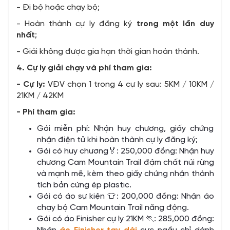
- Đi bộ hoặc chạy bộ;
- Hoàn thành cự ly đăng ký
trong một lần duy
nhất
;
- Giải không được gia hạn thời gian hoàn thành.
4. Cự ly giải chạy và phí tham gia:
- Cự ly:
VĐV chọn 1 trong 4 cự ly sau: 5KM / 10KM /
21KM / 42KM
- Phí tham gia:
Gói miễn phí: Nhận huy chương, giấy chứng
nhận điện tử khi hoàn thành cự ly đăng ký;
Gói có huy chương🏅: 250,000 đồng: Nhận huy
chương Cam Mountain Trail đậm chất núi rừng
và mạnh mẽ, kèm theo giấy chứng nhận thành
tích bản cứng ép plastic.
Gói có áo sự kiện 👕: 200,000 đồng: Nhận áo
chạy bộ Cam Mountain Trail năng động.
Gói có áo Finisher cự ly 21KM 🏃: 285,000 đồng: