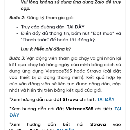
Vui lòng không sử dụng ứng dụng Zalo để truy
cập.
Bước 2
: Đăng ký tham gia giải:
Truy cập đường dẫn:
TẠI ĐÂY
Điền đầy đủ thông tin, bấm nút “Đặt mua” và
"Thanh toán" để hoàn tất đăng ký.
Lưu ý: Miễn phí đăng ký
Bước 3:
Vận động viên tham gia chạy và ghi nhận lại
kết quả chạy bộ hàng ngày của mình bằng cách sử
dụng ứng dụng Vietrace365 hoặc Strava (cài đặt
vào thiết bị di động thông minh). Kết quả hợp lệ
của vận động viên sẽ liên tục được cộng dồn, cập
nhật và hiển thị trên bảng kết quả của giải.
*Xem hướng dẫn cài đặt
Strava
chi tiết:
TẠI ĐÂY
*
Xem hướng dẫn cài đặt
Vietrace365
chi tiết
:
TẠI
ĐÂY
*Xem hướng dẫn kết nối
Strava
vào