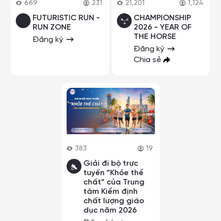
669
231
21,201
1,124
FUTURISTIC RUN -
CHAMPIONSHIP
RUN ZONE
2026 - YEAR OF
THE HORSE
Đăng ký
Đăng ký
Chia sẻ
383
19
Giải đi bộ trực
tuyến “Khỏe thể
chất” của Trung
tâm Kiểm định
chất lượng giáo
dục năm 2026