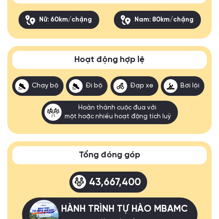
Nữ: 60km/chặng
Nam: 80km/chặng
Hoạt động hợp lệ
Chạy bộ
Đi bộ
Đạp xe
Bơi lội
Hoàn thành cuộc đua với
một hoặc nhiều hoạt động tích luỹ
Tổng đóng góp
43,667,400
HÀNH TRÌNH TỰ HÀO MBAMC