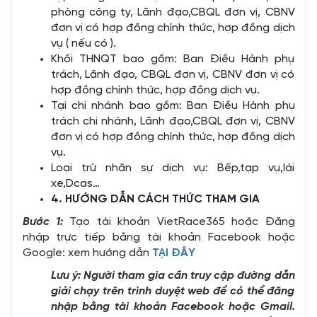
phòng công ty, Lãnh đạo,CBQL đơn vị, CBNV
đơn vị có hợp đồng chính thức, hợp đồng dịch
vụ ( nếu có ).
Khối THNQT bao gồm: Ban Điều Hành phụ
trách, Lãnh đạo, CBQL đơn vị, CBNV đơn vị có
hợp đồng chính thức, hợp đồng dịch vụ.
Tại chi nhánh bao gồm: Ban Điều Hành phụ
trách chi nhánh, Lãnh đạo,CBQL đơn vị, CBNV
đơn vị có hợp đồng chính thức, hợp đồng dịch
vụ.
Loại trừ nhân sự dịch vụ: Bếp,tạp vụ,lái
xe,Dcas…
4. HƯỚNG DẪN CÁCH THỨC THAM GIA
Bước 1:
Tạo tài khoản VietRace365 hoặc Đăng
nhập trực tiếp bằng tài khoản Facebook hoặc
Google: xem hướng dẫn
TẠI ĐÂY
Lưu ý: Người tham gia cần truy cập đường dẫn
giải chạy trên trình duyệt web để có thể đăng
nhập bằng tài khoản Facebook hoặc Gmail.