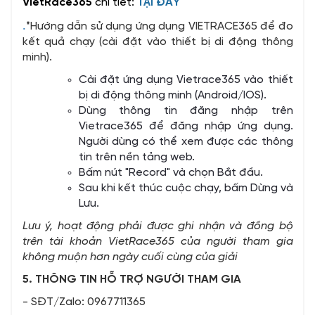
VietRace365
chi tiết:
TẠI ĐÂY
.
*Hướng dẫn sử dụng ứng dụng VIETRACE365 để đo
kết quả chạy (cài đặt vào thiết bị di động thông
minh).
Cài đặt ứng dụng Vietrace365 vào thiết
bị di động thông minh (Android/IOS).
Dùng thông tin đăng nhập trên
Vietrace365 để đăng nhập ứng dụng.
Người dùng có thể xem được các thông
tin trên nền tảng web.
Bấm nút "Record" và chọn Bắt đầu.
Sau khi kết thúc cuộc chạy, bấm Dừng và
Lưu.
Lưu ý, hoạt động phải được ghi nhận và đồng bộ
trên tài khoản VietRace365 của người tham gia
không muộn hơn ngày cuối cùng của giải
5. THÔNG TIN HỖ TRỢ NGƯỜI THAM GIA
- SĐT/Zalo: 0967711365