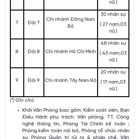
nữ )
30 nhân sự
Chi nhánh Đông Nam
7
Đội 7
( 27 nam,03
Bộ
nữ )
48 nhân sự
8
Đội 8
Chi nhánh Hồ Chí Minh
( 45 nam,03
nữ )
20 nhân sự
9
Đội 9
Chi nhánh Tây Nam Bộ
( 17 nam,03
nữ )
(*) Ghi chú:
Khối Văn Phòng bao gồm: Kiểm soát viên, Ban
Điều Hành phụ trách: Văn phòng, TT. Công
nghệ thông tin, Phòng Tài Chính kế toán ;
Phòng kiểm toán nội bộ, Phòng tổ chức nhân
sự, Phòng Quản trị rủi ro & pháp chế, Văn