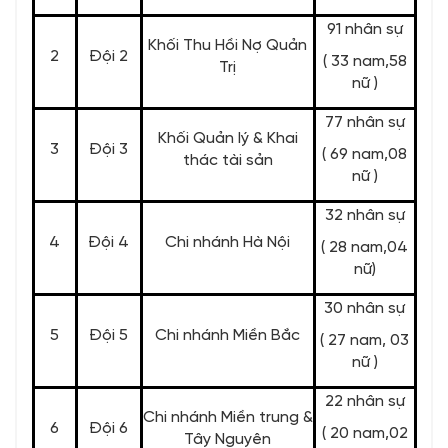
91 nhân sự
Khối Thu Hồi Nợ Quản
2
Đội 2
( 33 nam,58
Trị
nữ )
77 nhân sự
Khối Quản lý & Khai
3
Đội 3
( 69 nam,08
thác tài sản
nữ )
32 nhân sự
4
Đội 4
Chi nhánh Hà Nội
( 28 nam,04
nữ)
30 nhân sự
5
Đội 5
Chi nhánh Miền Bắc
( 27 nam, 03
nữ )
22 nhân sự
Chi nhánh Miền trung &
6
Đội 6
( 20 nam,02
Tây Nguyên