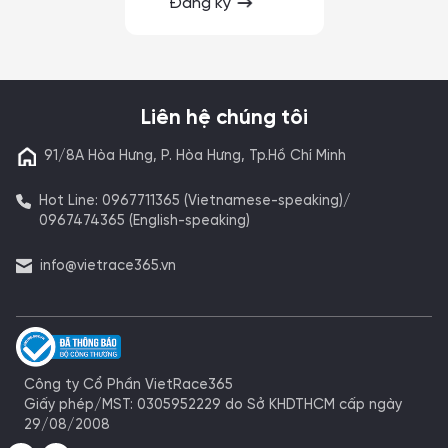
Đăng ký
Liên hệ chúng tôi
91/8A Hòa Hưng, P. Hòa Hưng, Tp.Hồ Chí Minh
Hot Line: 0967711365 (Vietnamese-speaking)/
0967474365 (English-speaking)
info@vietrace365.vn
Công ty Cổ Phần VietRace365
Giấy phép/MST: 0305952229 do Sở KHDTHCM cấp ngày
29/08/2008