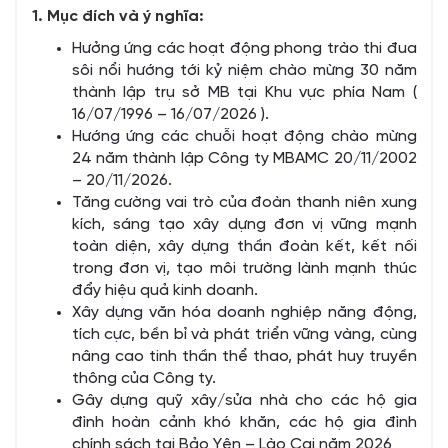
1. Mục đích và ý nghĩa:
Hưởng ứng các hoạt động phong trào thi đua
sôi nổi hướng tới kỷ niệm chào mừng 30 năm
thành lập trụ sở MB tại Khu vực phía Nam (
16/07/1996 – 16/07/2026 ).
Hướng ứng các chuỗi hoạt động chào mừng
24 năm thành lập Công ty MBAMC 20/11/2002
– 20/11/2026.
Tăng cường vai trò của đoàn thanh niên xung
kích, sáng tạo xây dựng đơn vị vững mạnh
toàn diện, xây dựng thần đoàn kết, kết nối
trong đơn vị, tạo môi trường lành mạnh thúc
đẩy hiệu quả kinh doanh.
Xây dựng văn hóa doanh nghiệp năng động,
tích cực, bền bỉ và phát triển vững vàng, cùng
nâng cao tinh thần thể thao, phát huy truyền
thông của Công ty.
Gây dựng quỹ xây/sửa nhà cho các hộ gia
đình hoàn cảnh khó khăn, các hộ gia đình
chính sách tại Bảo Yên – Lào Cai năm 2026