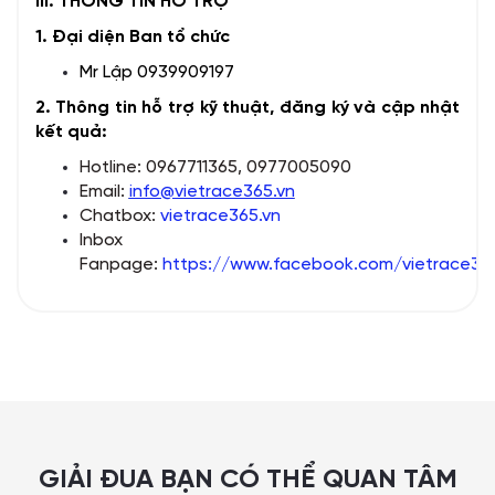
III. THÔNG TIN HỖ TRỢ
1. Đại diện Ban tổ chức
Mr Lập 0939909197
2. Thông tin hỗ trợ kỹ thuật, đăng ký và cập nhật
kết quả:
Hotline: 0967711365, 0977005090
Email:
info@vietrace365.vn
Chatbox:
vietrace365.vn
Inbox
Fanpage:
https://www.facebook.com/vietrace36
GIẢI ĐUA BẠN CÓ THỂ QUAN TÂM