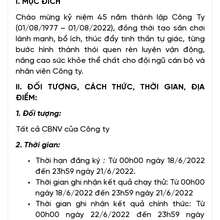
I. MỤC ĐÍCH
Chào mừng kỷ niệm 45 năm thành lập Công Ty
(01/08/1977 – 01/08/2022), đồng thời tạo sân chơi
lành mạnh, bổ ích, thúc đẩy tinh thần tự giác, từng
bước hình thành thói quen rèn luyện vận động,
nâng cao sức khỏe thể chất cho đội ngũ cán bộ và
nhân viên Công ty.
II. ĐỐI TƯỢNG, CÁCH THỨC, THỜI GIAN, ĐỊA
ĐIỂM:
1. Đối tượng:
Tất cả CBNV của Công ty
2. Thời gian:
Thời hạn đăng ký
:
Từ 00h00 ngày 18/6/2022
đến 23h59 ngày 21/6/2022.
Thời gian ghi nhận kết quả chạy thử: Từ 00h00
ngày 18/6/2022 đến 23h59 ngày 21/6/2022
Thời gian ghi nhận kết quả chính thức: Từ
00h00 ngày 22/6/2022 đến 23h59 ngày