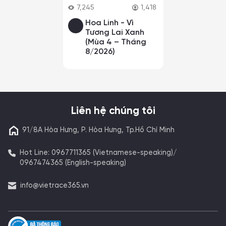
7,245
1,418
Hoa Linh - Vì
Tương Lai Xanh
(Mùa 4 – Tháng
8/2026)
Liên hệ chúng tôi
91/8A Hòa Hưng, P. Hòa Hưng, Tp.Hồ Chí Minh
Hot Line: 0967711365 (Vietnamese-speaking)/
0967474365 (English-speaking)
info@vietrace365.vn