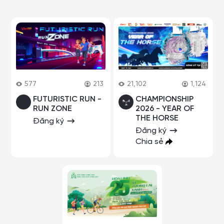
577
213
21,102
1,124
FUTURISTIC RUN -
CHAMPIONSHIP
RUN ZONE
2026 - YEAR OF
THE HORSE
Đăng ký
Đăng ký
Chia sẻ