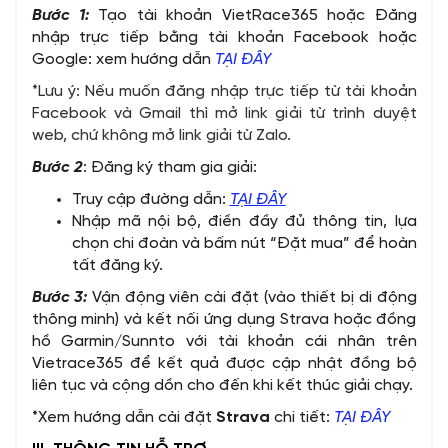
Bước 1:
Tạo tài khoản VietRace365 hoặc Đăng
nhập trực tiếp bằng tài khoản Facebook hoặc
Google: xem hướng dẫn
TẠI ĐÂY
*Lưu ý: Nếu muốn đăng nhập trực tiếp từ tài khoản
Facebook và Gmail thì mở link giải từ trình duyệt
web, chứ không mở link giải từ Zalo.
Bước 2
: Đăng ký tham gia giải:
Truy cập đường dẫn:
TẠI ĐÂY
Nhập mã nội bộ, điền đầy đủ thông tin, lựa
chọn chi đoàn và bấm nút “Đặt mua” để hoàn
tất đăng ký.
Bước 3:
Vận động viên cài đặt (vào thiết bị di động
thông minh) và kết nối ứng dụng Strava hoặc đồng
hồ Garmin/Sunnto với tài khoản cái nhân trên
Vietrace365 để kết quả được cập nhật đồng bộ
liên tục và cộng dồn cho đến khi kết thúc giải chạy.
*Xem hướng dẫn cài đặt
Strava
chi tiết:
TẠI ĐÂY