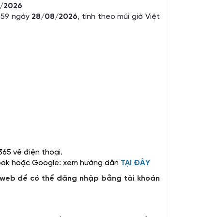
6/2026
h59 ngày
28/08/2026
, tính theo múi giờ Việt
65 về điện thoại.
book hoặc Google: xem hướng dẫn
TẠI ĐÂY
t web để có thể đăng nhập bằng tài khoản