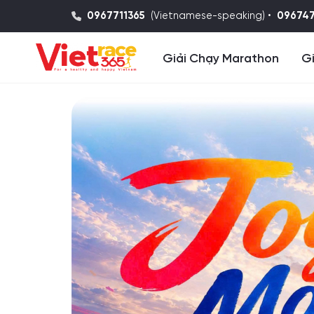
0967711365
(Vietnamese-speaking) •
09674
Giải Chạy Marathon
Gi