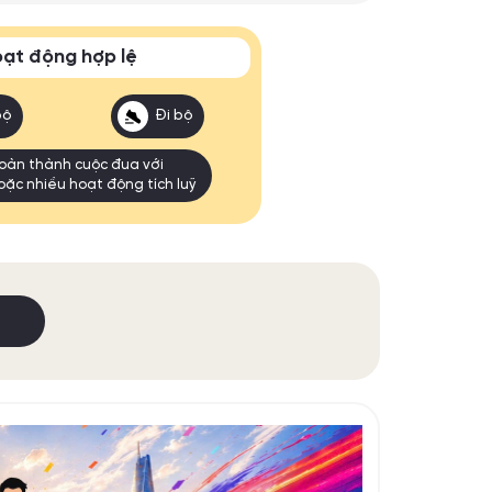
ạt động hợp lệ
bộ
Đi bộ
oàn thành cuộc đua với
oặc nhiều hoạt động tích luỹ