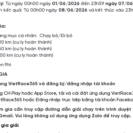
ý
: Từ ngày 00h00 ngày
01/06/2026
đến 23h59
ngày 07/0
̣n kết quả: Từ 00h00 ngày
08/06/2026
và kết thúc vào 23
ia:
ạng mục cá nhân: Chạy bộ/Đi bộ
20 km (cự ly hoàn thành)
50 km (cự ly hoàn thành)
00 km (cự ly hoàn thành)
̃n Phí
GIA
dụng VietRace365 và đăng ký/đăng nhập tài khoản
g CH Play hoặc App Store, tải và cài đặt ứng dụng VietRace3
ietRace365 hoặc Đăng nhập trực tiếp bằng tài khoản Face
am gia cần truy cập đường dẫn giải chạy trên trình duyệ
mail. Vui lòng không sử dụng ứng dụng Zalo để truy cập.
gia giải