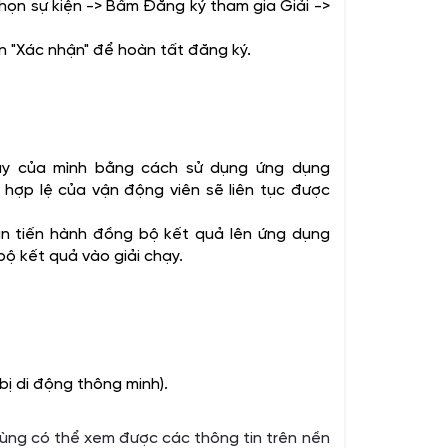
chọn sự kiện -> Bấm Đăng ký tham gia Giải ->
ọn "Xác nhận" để hoàn tất đăng ký.
gày của mình bằng cách sử dụng ứng dụng
ả hợp lệ của vận động viên sẽ liên tục được
iến hành đồng bộ kết quả lên ứng dụng
 kết quả vào giải chạy.
ị di động thông minh).
ùng có thể xem được các thông tin trên nền