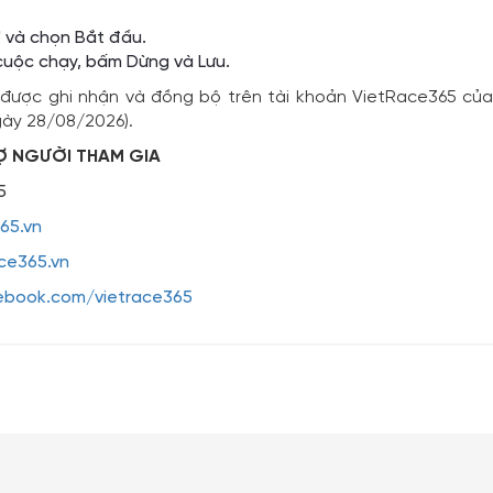
 và chọn Bắt đầu.
 cuộc chạy, bấm Dừng và Lưu.
i được ghi nhận và đồng bộ trên tài khoản VietRace365 củ
ngày 28/08/2026).
RỢ NGƯỜI THAM GIA
5
65.vn
ce365.vn
ebook.com/vietrace365