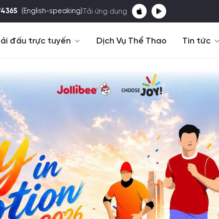
74365
(English-speaking)
Tải ứng dụng
ải đấu trực tuyến
Dịch Vụ Thể Thao
Tin tức