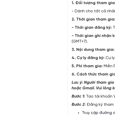
1. Đối tượng tham gia
- Dành cho tất cả nhân
2. Thời gian tham gia
- Thời gian đăng ký:
T
- Thời gian ghi nhận k
(GMT+7).
3
. Nội dung tham gia
4. Cự ly đăng ký:
Cự ly
5. Phí tham gia:
Miễn P
6. Cách thức tham gi
Lưu ý: Người tham gia
hoặc Gmail. Vui lòng 
Bước 1:
Tạo tài khoản
Bước 2
: Đăng ký tham g
Truy cập đường 