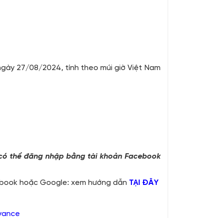
gày 27/08/2024, tính theo múi giờ Việt Nam
ể có thể đăng nhập bằng tài khoản Facebook
cebook hoặc Google: xem hướng dẫn
TẠI ĐÂY
vance