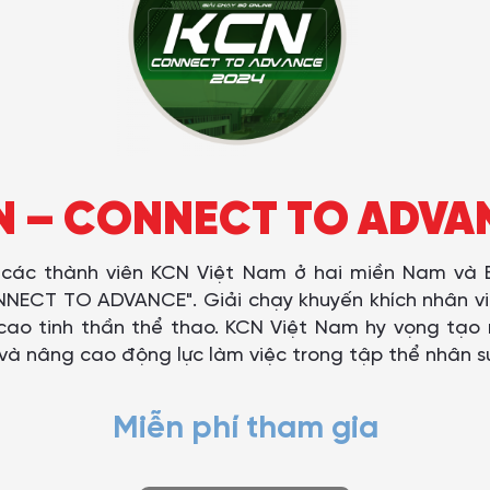
N – CONNECT TO ADVA
 các thành viên KCN Việt Nam ở hai miền Nam và 
NECT TO ADVANCE". Giải chạy khuyến khích nhân viê
cao tinh thần thể thao. KCN Việt Nam hy vọng tạo
 và nâng cao động lực làm việc trong tập thể nhân s
Miễn phí tham gia