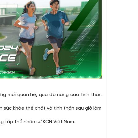
dựng mối quan hệ, qua đó nâng cao tinh thần
n sức khỏe thể chất và tinh thần sau giờ làm
ng tập thể nhân sự KCN Việt Nam.