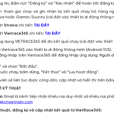
g tin, Bấm nút “Đăng ký” và “Xác nhận” để hoàn tất đăng k
 tham gia chạy và ghi nhận lại kết quả chạy bộ hàng 
a hoặc Garmin/Suunto (cài đặt vào thiết bị di động thông m
ặt
Strava
chi tiết:
TẠI ĐÂY
ặt
Vietrace365
chi tiết
:
TẠI ĐÂY
g dụng VIETRACE365 để đo kết quả chạy (cài đặt vào thiết b
Vietrace365 vào thiết bị di động thông minh (Android/IOS).
ăng nhập trên Vietrace365 để đăng nhập ứng dụng. Người d
 và chọn “Bắt đầu”.
 cuộc chạy, bấm dừng, “Kết thúc” và “Lưu hoạt động”.
iên sẽ liên tục được cộng dồn, cập nhật và hiển thị trên bảng
Ợ KỸ THUẬT
̉i:
Email là kênh tiếp nhận khiếu nại duy nhất và khiếu nại phải
@kcnvietnam.com
 thuật, đăng ký và cập nhật kết quả từ VietRace365: