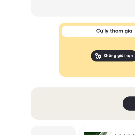
Cự ly tham gia
Không giới hạn