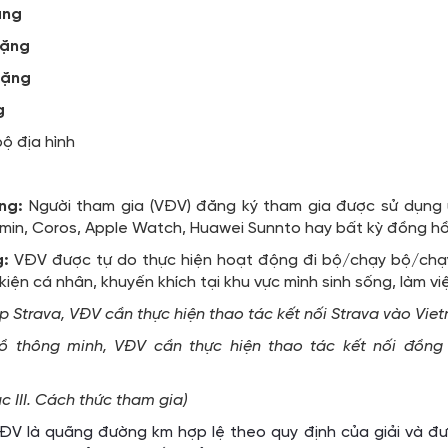
ặng
hặng
hặng
g
ộ địa hình
ụng:
Người tham gia (VĐV) đăng ký tham gia được sử dụng 
in, Coros, Apple Watch, Huawei Sunnto hay bất kỳ đồng hồ 
g:
VĐV được tự do thực hiện hoạt động đi bộ/chạy bộ/chạy b
kiện cá nhân, khuyến khích tại khu vực mình sinh sống, làm vi
p Strava, VĐV cần thực hiện thao tác kết nối Strava vào Vie
 thông minh, VĐV cần thực hiện thao tác kết nối đồng 
 III. Cách thức tham gia)
ĐV là quãng đường km hợp lệ theo quy định của giải và đượ