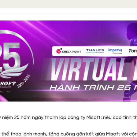
ỷ niệm 25 năm ngày thành lập công ty Misoft; nêu cao tinh 
u thể thao lành mạnh, tăng cường gắn kết giữa Misoft với c