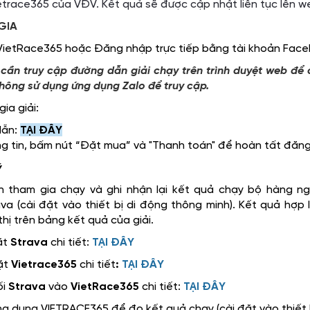
etrace365 của VĐV. Kết quả sẽ được cập nhật liên tục lên we
GIA
 VietRace365 hoặc Đăng nhập trực tiếp bằng tài khoản Fa
 cần truy cập đường dẫn giải chạy trên trình duyệt web đ
không sử dụng ứng dụng Zalo để truy cập.
ia giải:
dẫn:
TẠI ĐÂY
g tin, bấm nút “Đặt mua” và "Thanh toán" để hoàn tất đăng
ý
 tham gia chạy và ghi nhận lại kết quả chạy bộ hàng n
va (cài đặt vào thiết bị di động thông minh). Kết quả hợp
thị trên bảng kết quả của giải.
ặt
Strava
chi tiết:
TẠI ĐÂY
ặt
Vietrace365
chi tiết
:
TẠI ĐÂY
ối
Strava
vào
VietRace365
chi tiết:
TẠI ĐÂY
g dụng VIETRACE365 để đo kết quả chạy (cài đặt vào thiết b