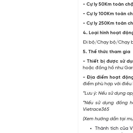
- Cự ly 50Km toàn ch
- Cự ly 100Km toàn c
- Cự ly 250Km toàn c
4. Loại hình hoạt độn
Đi bộ/Chạy bộ/Chạy b
5. Thể thức tham gia
- Thiết bị được sử d
hoặc đồng hồ như Garm
- Địa điểm hoạt độn
điểm phù hợp với điều 
*Lưu ý: Nếu sử dụng ap
*Nếu sử dụng đồng hồ
Vietrace365
(Xem hướng dẫn tại mục
Thành tích của V