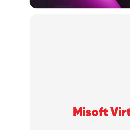
Misoft Vir