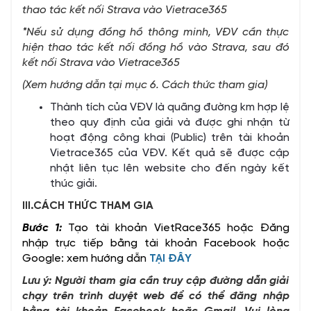
thao tác kết nối Strava vào Vietrace365
*Nếu sử dụng đồng hồ thông minh, VĐV cần thực
hiện thao tác kết nối đồng hồ vào Strava, sau đó
kết nối Strava vào Vietrace365
(Xem hướng dẫn tại mục 6. Cách thức tham gia)
Thành tích của VĐV là quãng đường km hợp lệ
theo quy định của giải và được ghi nhận từ
hoạt động công khai (Public) trên tài khoản
Vietrace365 của VĐV. Kết quả sẽ được cập
nhật liên tục lên website cho đến ngày kết
thúc giải.
III.CÁCH THỨC THAM GIA
Bước 1:
Tạo tài khoản VietRace365 hoặc Đăng
nhập trực tiếp bằng tài khoản Facebook hoặc
Google: xem hướng dẫn
TẠI ĐÂY
Lưu ý: Người tham gia cần truy cập đường dẫn giải
chạy trên trình duyệt web để có thể đăng nhập