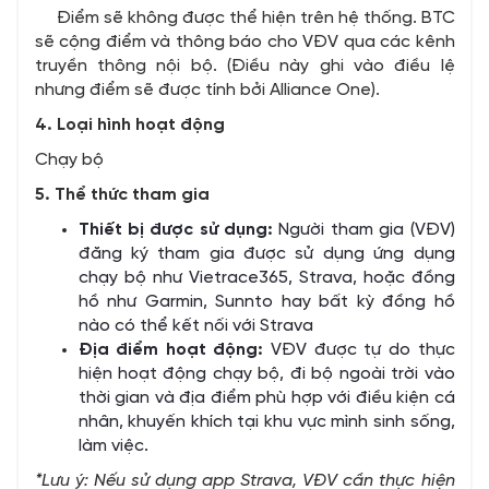
Điểm sẽ không được thể hiện trên hệ thống. BTC
sẽ cộng điểm và thông báo cho VĐV qua các kênh
truyền thông nội bộ. (Điều này ghi vào điều lệ
nhưng điểm sẽ được tính bởi Alliance One).
4. Loại hình hoạt động
Chạy bộ
5. Thể thức tham gia
Thiết bị được sử dụng:
Người tham gia (VĐV)
đăng ký tham gia được sử dụng ứng dụng
chạy bộ như Vietrace365, Strava, hoặc đồng
hồ như Garmin, Sunnto hay bất kỳ đồng hồ
nào có thể kết nối với Strava
Địa điểm hoạt động:
VĐV được tự do thực
hiện hoạt động chạy bộ, đi bộ ngoài trời vào
thời gian và địa điểm phù hợp với điều kiện cá
nhân, khuyến khích tại khu vực mình sinh sống,
làm việc.
*Lưu ý: Nếu sử dụng app Strava, VĐV cần thực hiện