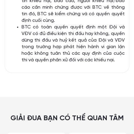
tin khiếu nại, báo cáo, người khiếu nại/báo
cáo cần minh chứng được với BTC về thông
tin đó, BTC sẽ kiểm chứng và có quyền quyết
định cuối cùng.
BTC có toàn quyền quyết định một Đội và
VĐV có đủ điều kiện thi đấu hay không, quyền
dừng thi đấu và huỷ kết quả của Đội và VĐV
trong trường hợp phát hiện hành vi gian lận
hoặc không tuân thủ các quy định của cuộc
thi và quyền phân xử đối với các khiếu nại.
GIẢI ĐUA BẠN CÓ THỂ QUAN TÂM