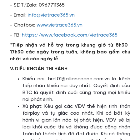
- SĐT/Zalo: 0967711365
- Email:
info@vietrace365.vn
- Chatbox:
www.vietrace365.vn
- FB:
https://www.facebook.com/vietrace365
*Tiếp nhận và hỗ trợ trong khung giờ từ 8h30-
17h30 các ngày trong tuần, không bao gồm chủ
nhật và các ngày lễ
V.
ĐIỀU KHOẢN THI HÀNH
Khiếu nại: hrd.01@allianceone.com.vn là kênh
tiếp nhận khiếu nại duy nhất. Quyết định của
BTC là quyết định cuối cùng trong mọi khiếu
nại phát sinh.
Xử phạt: Kêu gọi các VĐV thể hiện tinh thần
fairplay và tự giác cao nhất. Khi có bất kỳ
hành vi gian lận nào bị phát hiện, VĐV sẽ bị
loại khỏi cuộc thi và không được công nhận
toàn bộ thành tích đã đạt được. Khi có thông