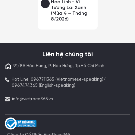
Hoa Linh - Vì
Tương Lai Xanh
(Mùa 4 – Tháng
8/2026)
Liên hệ chúng tôi
91/8A Hòa Hưng, P. Hòa Hưng, Tp.Hồ Chí Minh
Hot Line: 0967711365 (Vietnamese-speaking)/
0967474365 (English-speaking)
info@vietrace365.vn
Công ty Cổ Phần VietRace365