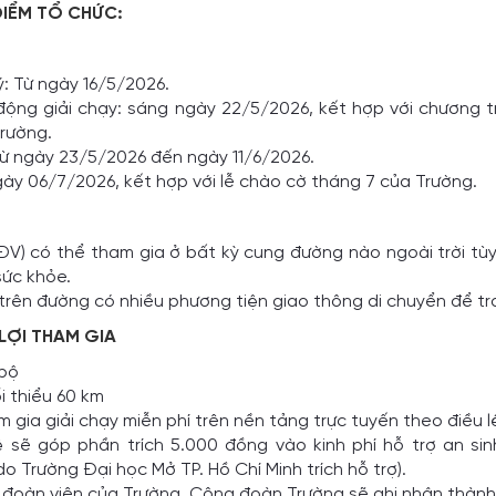
 ĐIỂM TỔ CHỨC:
ý: Từ ngày 16/5/2026.
động giải chạy: sáng ngày 22/5/2026, kết hợp với chương t
rường.
 Từ ngày 23/5/2026 đến ngày 11/6/2026.
gày 06/7/2026, kết hợp với lễ chào cờ tháng 7 của Trường.
ĐV) có thể tham gia ở bất kỳ cung đường nào ngoài trời tù
sức khỏe.
ên đường có nhiều phương tiện giao thông di chuyển để trán
 LỢI THAM GIA
 bộ
ối thiểu 60 km
gia giải chạy miễn phí trên nền tảng trực tuyến theo điều l
ệ sẽ góp phần trích 5.000 đồng vào kinh phí hỗ trợ an si
do Trường Đại học Mở TP. Hồ Chí Minh trích hỗ trợ).
 đoàn viên của Trường, Công đoàn Trường sẽ ghi nhận thành 