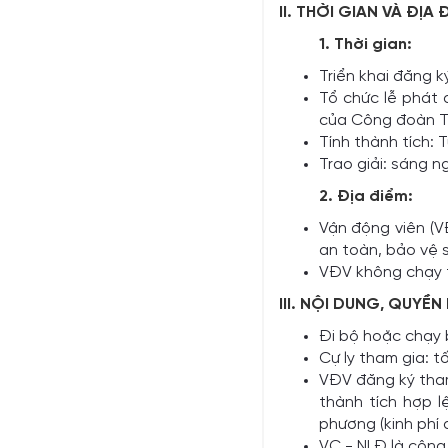
II. THỜI GIAN VÀ ĐỊA
1. Thời gian:
Triển khai đăng k
Tổ chức lễ phát 
của Công đoàn T
Tính thành tích:
Trao giải: sáng n
2. Địa điểm:
Vận
động viên (V
an toàn, bảo vệ 
VĐV không chạy tr
III. NỘI DUNG, QUYỀN
Đi bộ hoặc chạy
Cự ly tham gia: t
VĐV đăng ký tham 
thành tích hợp l
phương (kinh phí 
VC - NLĐ là công