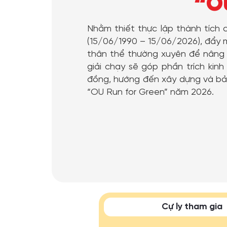
“OU
Nhằm thiết thực lập thành tích
(15/06/1990 – 15/06/2026), đẩy m
thân thể thường xuyên để nâng 
giải chạy sẽ góp phần trích kin
đồng, hướng đến xây dựng và bảo 
“OU Run for Green” năm 2026.
Cự ly tham gia