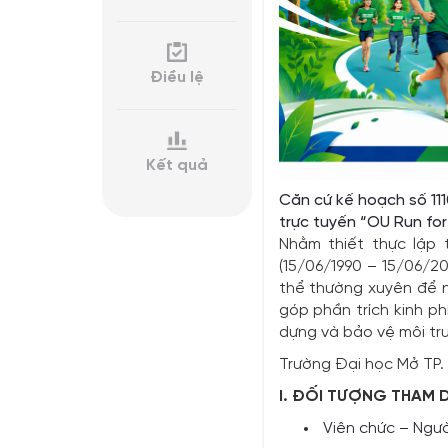
Điều lệ
Kết quả
Căn cứ kế hoạch số 111
trực tuyến “OU Run fo
Nhằm thiết thực lập
(15/06/1990 – 15/06/20
thể thường xuyên để n
góp phần trích kinh p
dựng và bảo vệ môi tr
Trường Đại học Mở TP. 
I. ĐỐI TƯỢNG THAM 
Viên chức – Người