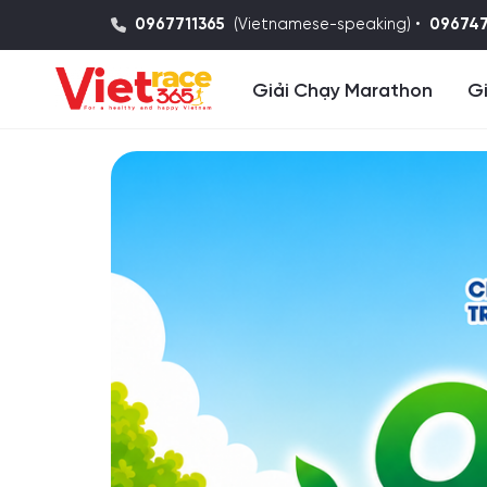
0967711365
(Vietnamese-speaking) •
09674
Giải Chạy Marathon
Gi