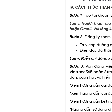
IV. CÁCH THỨC THAM 
Bước 1:
Tạo tài khoản
Lưu ý: Người tham gia
hoặc Gmail. Vui lòng 
Bước 2
: Đăng ký tham g
Truy cập đường 
Điền đầy đủ thôn
Lưu ý: Miễn phí đăng k
Bước 3:
Vận động viên
Vietrace365 hoặc Stra
dồn, cập nhật và hiển 
*Xem hướng dẫn cài đ
*
Xem hướng dẫn cài đ
*Xem hướng dẫn kết n
*Hướng dẫn sử dụng ứn