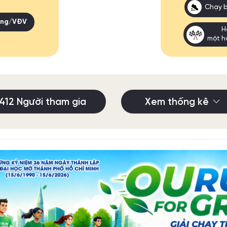
Chạy 
hặng/VĐV
H
một h
412 Người tham gia
Xem thống kê