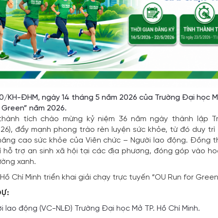
0/KH-ĐHM, ngày 14 tháng 5 năm 2026 của Trường Đại học Mở T
r Green” năm 2026.
 thành tích chào mừng kỷ niệm 36 năm ngày thành lập 
26), đẩy mạnh phong trào rèn luyện sức khỏe, từ đó duy trì
âng cao sức khỏe của Viên chức – Người lao động.
Đồng th
hí hỗ trợ an sinh xã hội tại các địa phương, đóng góp vào
ường xanh.
Hồ Chí Minh triển khai giải chạy trực tuyến “OU Run for Gree
DỰ:
 lao động (VC-NLĐ) Trường Đại học Mở TP. Hồ Chí Minh.