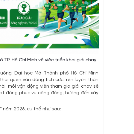
P. Hồ Chí Minh về việc triển khai giải chạy
Trường Đại học Mở Thành phố Hồ Chí Minh
 thói quen vận động tích cực, rèn luyện thân
ời,
mỗi vận động viên tham gia giải chạy sẽ
 hoạt động phục vụ cộng đồng, hướng đến xây
n” năm 2026, cụ thể như sau: