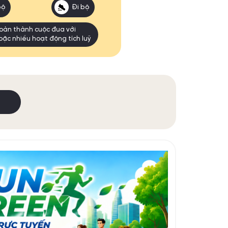
bộ
Đi bộ
oàn thành cuộc đua với
oặc nhiều hoạt động tích luỹ