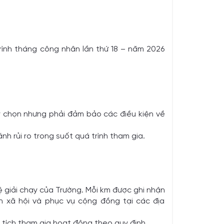
rình tháng công nhân lần thứ 18 – năm 2026
y chọn nhưng phải đảm bảo các điều kiện về
h rủi ro trong suốt quá trình tham gia.
ệ giải chạy của Trường. Mỗi km được ghi nhận
nh xã hội và phục vụ cộng đồng tại các địa
tích tham gia hoạt động theo quy định.