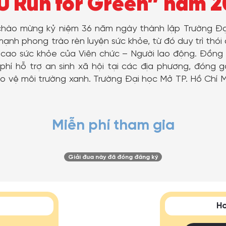
 Run for Green” năm 
 chào mừng kỷ niệm 36 năm ngày thành lập Trường Đ
ạnh phong trào rèn luyện sức khỏe, từ đó duy trì thói 
cao sức khỏe của Viên chức – Người lao động.
Đồng 
h phí hỗ trợ an sinh xã hội tại các địa phương, đón
vệ môi trường xanh. Trường Đại học Mở TP. Hồ Chí Min
Miễn phí tham gia
Giải đua này đã đóng đăng ký
Ho