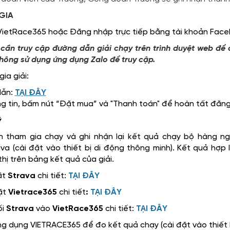
GIA
 VietRace365 hoặc Đăng nhập trực tiếp bằng tài khoản Fa
 cần truy cập đường dẫn giải chạy trên trình duyệt web đ
không sử dụng ứng dụng Zalo để truy cập.
ia giải:
dẫn:
TẠI ĐÂY
g tin, bấm nút “Đặt mua” và "Thanh toán" để hoàn tất đăng
ý
 tham gia chạy và ghi nhận lại kết quả chạy bộ hàng n
va (cài đặt vào thiết bị di động thông minh). Kết quả hợp
thị trên bảng kết quả của giải.
ặt
Strava
chi tiết:
TẠI ĐÂY
ặt
Vietrace365
chi tiết
:
TẠI ĐÂY
ối
Strava
vào
VietRace365
chi tiết:
TẠI ĐÂY
g dụng VIETRACE365 để đo kết quả chạy (cài đặt vào thiết b