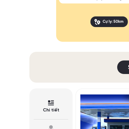
Cự ly: 50km
Chi tiết