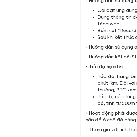
- Hướng dẫn
sử dụng 
Cài đặt ứng dụng 
Dùng thông tin đ
tảng web.
Bấm nút “Record”
Sau khi kết thúc
- Hướng dẫn sử dụng a
- Hướng dẫn kết nối S
- Tốc độ hợp lệ:
Tốc độ trung bì
phút/km. Đối với
thường, BTC xem 
Tốc độ của từng 
bỏ, tính từ 500m t
- Hoạt động phải được 
cần để ở chế độ công k
- Tham gia với tinh thầ