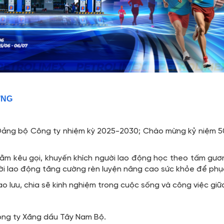
ỢNG
Đảng bộ Công ty nhiệm kỳ 2025-2030; Chào mừng kỷ niệm 50
ằm kêu gọi, khuyến khích người lao động học theo tấm gươn
ời lao động tăng cường rèn luyện nâng cao sức khỏe để phụ
iao lưu, chia sẽ kinh nghiệm trong cuộc sống và công việc g
g ty Xăng dầu Tây Nam Bộ.