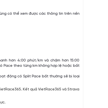
ùng có thể xem được các thông tin trên nền
nhanh hơn 4:00 phút/km và chậm hơn 15:00
 có Pace theo từng km không hợp lệ hoặc bất
ạt động có Split Pace bất thường sẽ bị loại
 VietRace365. Kết quả VietRace365 và Strava
hực.