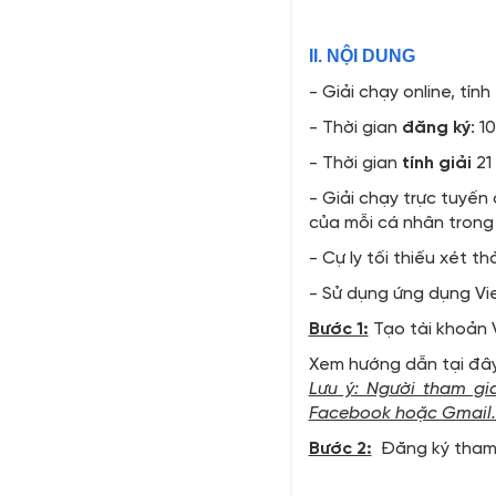
II. NỘI DUNG
- Giải chạy online, tín
- Thời gian
đăng ký
: 
- Thời gian
tính giải
21
- Giải chạy trực tuyến
của mỗi cá nhân trong t
- Cự ly tối thiếu xét th
- Sử dụng ứng dụng Vi
Bước 1:
Tạo tài khoản 
Xem hướng dẫn tại đâ
Lưu ý: Người tham gi
Facebook hoặc Gmail. 
Bước 2:
Đăng ký tham g