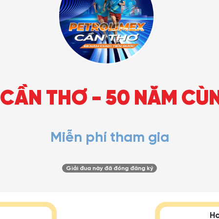
CẦN THƠ - 50 NĂM CÙ
Miễn phí tham gia
Giải đua này đã đóng đăng ký
Ho