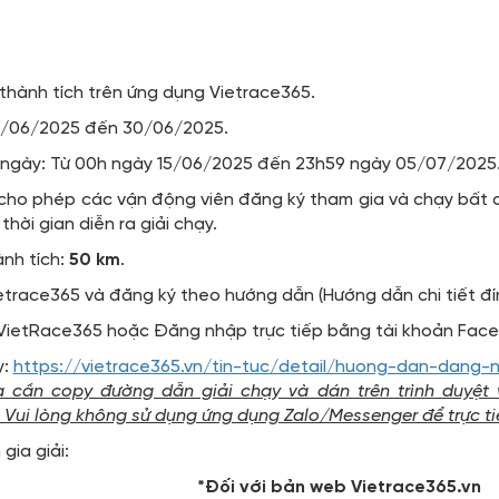
h thành tích trên ứng dụng Vietrace365.
10/06/2025 đến 30/06/2025.
 ngày: Từ 00h ngày 15/06/2025 đến 23h59 ngày 05/07/2025
 cho phép các vận động viên đăng ký tham gia và chạy bất cứ 
hời gian diễn ra giải chạy.
ành tích:
50 km
.
etrace365 và đăng ký theo hướng dẫn (Hướng dẫn chi tiết đí
VietRace365 hoặc Đăng nhập trực tiếp bằng tài khoản Fac
y:
https://vietrace365.vn/tin-tuc/detail/huong-dan-dang-
a cần copy đường dẫn giải chạy và dán trên trình duyệ
Vui lòng không sử dụng ứng dụng Zalo/Messenger để trực ti
ia giải:
*Đối với bản web Vietrace365.vn