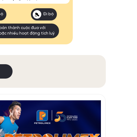
bộ
Đi bộ
oàn thành cuộc đua với
oặc nhiều hoạt động tích luỹ