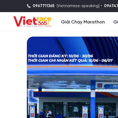
0967711365
(Vietnamese-speaking) •
09674
Giải Chạy Marathon
Gi