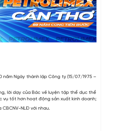
 năm Ngày thành lập Công ty (15/07/1975 –
g, lời dạy của Bác về luyện tập thể dục thể
c vụ tốt hơn hoạt động sản xuất kinh doanh;
iữa CBCNV-NLĐ với nhau.