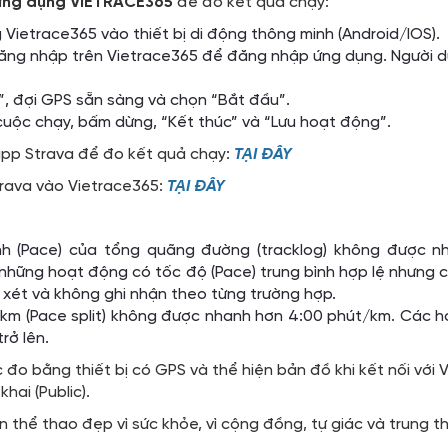
ứng dụng VIETRACE365
để đo kết quả chạy:
Vietrace365 vào thiết bị di động thông minh (Android/IOS).
ăng nhập trên Vietrace365 để đăng nhập ứng dụng. Người d
, đợi GPS sẵn sàng và chọn “Bắt đầu”.
 cuộc chạy, bấm dừng, “Kết thúc” và “Lưu hoạt động”.
pp Strava để đo kết quả chạy:
TẠI ĐÂY
trava vào Vietrace365:
TẠI ĐÂY
nh (Pace) của tổng quãng đường (tracklog) không được 
 những hoạt động có tốc độ (Pace) trung bình hợp lệ nhưng
xét và không ghi nhận theo từng trường hợp.
km (Pace split) không được nhanh hơn 4:00 phút/km. Các ho
rở lên.
đo bằng thiết bị có GPS và thể hiện bản đồ khi kết nối với
hai (Public).
n thể thao đẹp vì sức khỏe, vì cộng đồng, tự giác và trung t