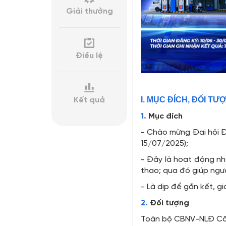
Giải thưởng
Điều lệ
I. MỤC ĐÍCH,
ĐỐI TƯ
Kết quả
1.
Mục đích
- Chào mừng Đại hội 
15/07/2025);
- Đây là hoạt động nh
thao; qua đó giúp ngư
- Là dịp để gắn kết, g
2.
Đối tượng
Toàn bộ CBNV-NLĐ Côn