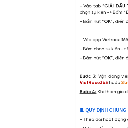
- Vào tab “
GIẢI ĐẤU
chọn sự kiện -> Bấm “
Đ
- Bấm nút “
OK
”, điền 
- Vào app Vietrace365 
- Bấm chọn sự kiện ->
- Bấm nút “
OK
”, điền 
Bước 3:
Vận động viên
VietRace365
hoặc
St
Bước 4:
Khi tham gia c
III. QUY ĐỊNH CHUNG
- Theo dõi hoạt động 