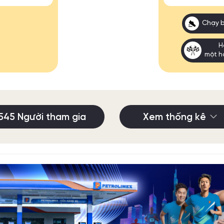
Chạy 
H
một h
545 Người tham gia
Xem thống kê