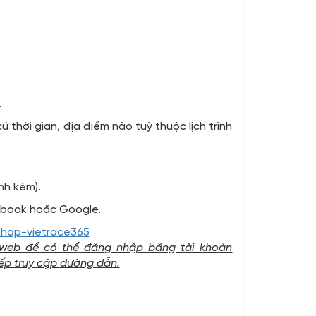
.
thời gian, địa điểm nào tuỳ thuộc lịch trình
nh kèm).
ebook hoặc Google.
nhap-vietrace365
t web để có thể đăng nhập bằng tài khoản
ếp truy cập đường dẫn.