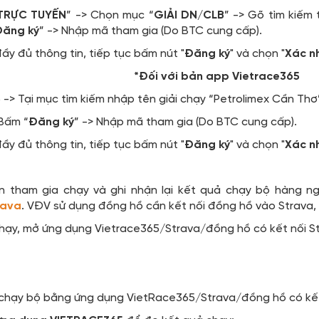
 TRỰC TUYẾN
” -> Chọn mục “
GIẢI DN/CLB
” -> Gõ tìm kiếm 
ăng ký
” -> Nhập mã tham gia (Do BTC cung cấp).
đầy đủ thông tin, tiếp tục bấm nút "
Đăng ký
" và chọn "
Xác n
*Đối với bản app Vietrace365
-> Tại mục tìm kiếm nhập tên giải chạy “Petrolimex Cần Thơ
 Bấm “
Đăng ký
” -> Nhập mã tham gia (Do BTC cung cấp).
đầy đủ thông tin, tiếp tục bấm nút "
Đăng ký
" và chọn "
Xác n
 tham gia chạy và ghi nhận lại kết quả chạy bộ hàng n
rava
. VĐV sử dụng đồng hồ cần kết nối đồng hồ vào Strava,
hạy, mở ứng dụng Vietrace365/Strava/đồng hồ có kết nối Stra
chạy bộ bằng ứng dụng VietRace365/Strava/đồng hồ có kết