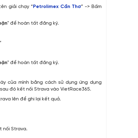
tên giải chạy “
P
etrolimex Cần Thơ
” -> Bấm
hận
" để hoàn tất đăng ký.
”
hận
" để hoàn tất đăng ký.
gày của mình bằng cách sử dụng ứng dụng
 sau đó kết nối Strava vào VietRace365.
va lên để ghi lại kết quả.
 nối Strava.