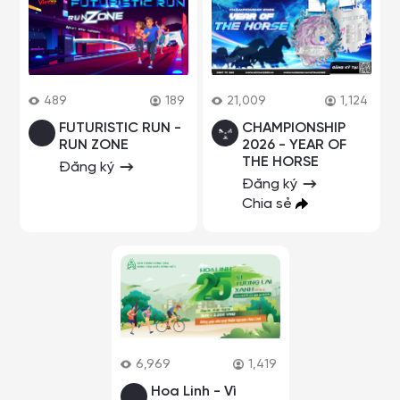
489
189
21,009
1,124
FUTURISTIC RUN -
CHAMPIONSHIP
RUN ZONE
2026 - YEAR OF
THE HORSE
Đăng ký
Đăng ký
Chia sẻ
6,969
1,419
Hoa Linh - Vì