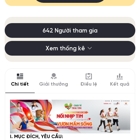
642 Người tham gia
Xem thống kê
Chi tiết
Giải thưởng
Điều lệ
Kết quả
I. MỤC ĐÍCH, YÊU CẦU: