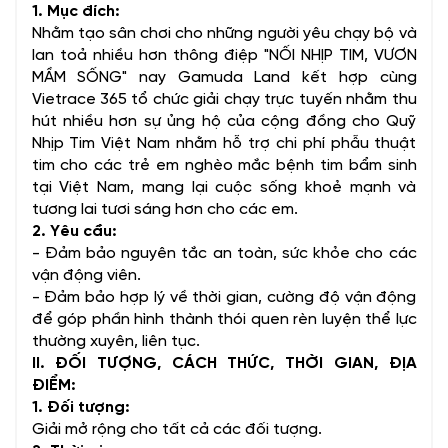
1. Mục đích:
Nhằm tạo sân chơi cho những người yêu chạy bộ và
lan toả nhiều hơn thông điệp "NỐI NHỊP TIM, VƯƠN
MẦM SỐNG" nay Gamuda Land kết hợp cùng
Vietrace 365 tổ chức giải chạy trực tuyến nhằm thu
hút nhiều hơn sự ủng hộ của cộng đồng cho Quỹ
Nhịp Tim Việt Nam nhằm hỗ trợ chi phí phẫu thuật
tim cho các trẻ em nghèo mắc bệnh tim bẩm sinh
tại Việt Nam, mang lại cuộc sống khoẻ mạnh và
tương lai tươi sáng hơn cho các em.
2. Yêu cầu:
- Đảm bảo nguyên tắc an toàn, sức khỏe cho các
vận động viên.
- Đảm bảo hợp lý về thời gian, cường độ vận động
để góp phần hình thành thói quen rèn luyện thể lực
thường xuyên, liên tục.
II. ĐỐI TƯỢNG, CÁCH THỨC, THỜI GIAN, ĐỊA
ĐIỂM:
1. Đối tượng:
Giải mở rộng cho tất cả các đối tượng.