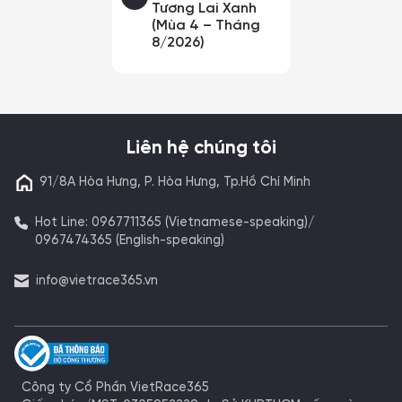
Tương Lai Xanh
(Mùa 4 – Tháng
8/2026)
Liên hệ chúng tôi
91/8A Hòa Hưng, P. Hòa Hưng, Tp.Hồ Chí Minh
Hot Line: 0967711365 (Vietnamese-speaking)/
0967474365 (English-speaking)
info@vietrace365.vn
Công ty Cổ Phần VietRace365