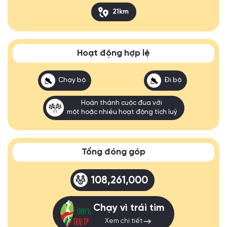
21km
Hoạt động hợp lệ
Chạy bộ
Đi bộ
Hoàn thành cuộc đua với
một hoặc nhiều hoạt động tích luỹ
Tổng đóng góp
108,261,000
Chạy vì trái tim
Xem chi tiết