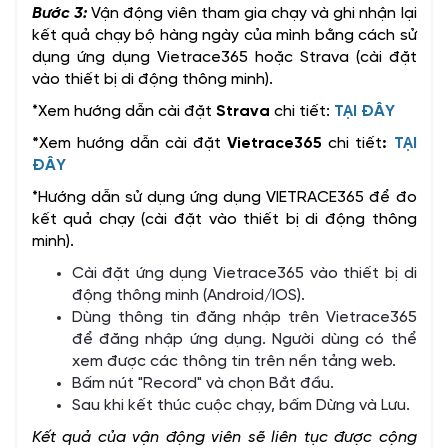
Bước 3:
Vận động viên tham gia chạy và ghi nhận lại
kết quả chạy bộ hàng ngày của mình bằng cách sử
dụng ứng dụng Vietrace365 hoặc Strava (cài đặt
vào thiết bị di động thông minh).
*Xem hướng dẫn cài đặt
Strava
chi tiết:
TẠI ĐÂY
*
Xem hướng dẫn cài đặt
Vietrace365
chi tiết
:
TẠI
ĐÂY
*Hướng dẫn sử dụng ứng dụng VIETRACE365 để đo
kết quả chạy (cài đặt vào thiết bị di động thông
minh).
Cài đặt ứng dụng Vietrace365 vào thiết bị di
động thông minh (Android/IOS).
Dùng thông tin đăng nhập trên Vietrace365
để đăng nhập ứng dụng. Người dùng có thể
xem được các thông tin trên nền tảng web.
Bấm nút "Record" và chọn Bắt đầu.
Sau khi kết thúc cuộc chạy, bấm Dừng và Lưu.
Kết quả của vận động viên sẽ liên tục được cộng