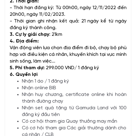
2. Thời gian:
- Thời hạn đăng ký: Từ 00h00, ngày 12/11/2022 đến
20h00, ngày 11/02/2023.
- Thời gian ghi nhận kết quả: 21 ngày kể từ ngày
đăng ký thành công.
3. Cự ly giải chạy
: 21km
4. Địa điểm:
Vận động viên lựa chọn địa điểm đi bộ, chạy bộ phù
hợp với điều kiện cá nhân, khuyến khích tại vực mình
sinh sống, làm việc...
5. Phí tham dự:
299.000 VND/ 1 đăng ký
6. Quyền lợi
Nhận 1 áo / 1 đăng ký
Nhận online BIB
Nhận huy chương, certificate online khi hoàn
thành đường chạy
Nhận set quà tặng từ Gamuda Land với 100
đăng ký đầu tiên
Có cơ hội tham gia Quay thưởng may mắn
Có cơ hội tham gia Các giải thường dành cho
cá nhân / CLB