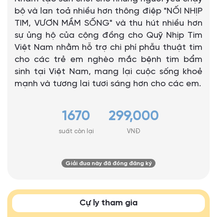
bộ và lan toả nhiều hơn thông điệp "NỐI NHỊP
TIM, VƯƠN MẦM SỐNG" và thu hút nhiều hơn
sự ủng hộ của cộng đồng cho Quỹ Nhịp Tim
Việt Nam nhằm hỗ trợ chi phí phẫu thuật tim
cho các trẻ em nghèo mắc bệnh tim bẩm
sinh tại Việt Nam, mang lại cuộc sống khoẻ
mạnh và tương lai tươi sáng hơn cho các em.
1670
299,000
suất còn lại
VNĐ
Giải đua này đã đóng đăng ký
Cự ly tham gia