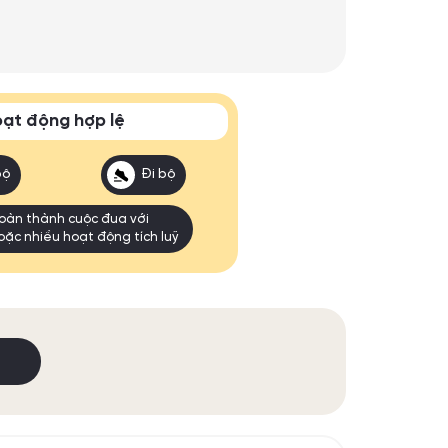
ạt động hợp lệ
bộ
Đi bộ
oàn thành cuộc đua với
oặc nhiều hoạt động tích luỹ