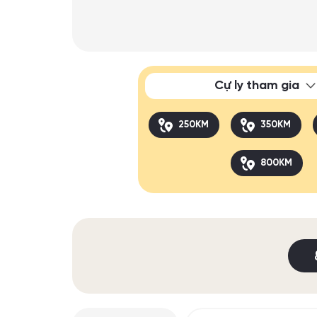
Cự ly tham gia
250KM
350KM
800KM