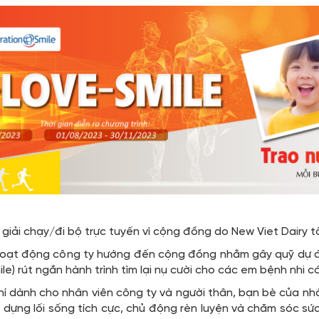
 giải chạy/đi bộ trực tuyến vì cộng đồng do New Viet Dairy t
hoạt động công ty hướng đến cộng đồng nhằm gây quỹ dự án
le) rút ngắn hành trình tìm lại nụ cười cho các em bệnh nhi 
phí dành cho nhân viên công ty và người thân, bạn bè của n
y dựng lối sống tích cực, chủ động rèn luyện và chăm sóc sứ