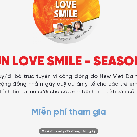
N LOVE SMILE - SEASO
ạy/đi bộ trực tuyến vì cộng đồng do New Viet Dair
ộng đồng nhằm gây quỹ dự án y tế cho các trẻ em 
trình tìm lại nụ cười cho các em bệnh nhi có hoàn cả
Miễn phí tham gia
Giải đua này đã đóng đăng ký