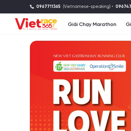
0967711365
(Vietnamese-speaking) •
09674
Giải Chạy Marathon
Gi