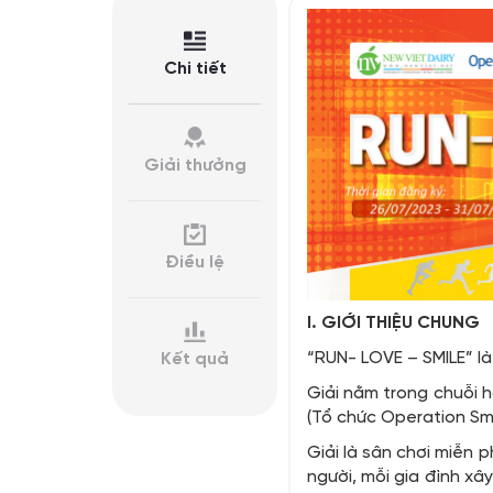
Chi tiết
Giải thưởng
Điều lệ
I. GIỚI THIỆU CHUNG
“RUN- LOVE – SMILE” là
Kết quả
Giải nằm trong chuỗi 
(Tổ chức Operation Smi
Giải là sân chơi miễn 
người, mỗi gia đình xâ