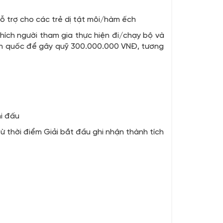
ỗ trợ cho các trẻ dị tật môi/hàm ếch
hích người tham gia thực hiện đi/chạy bộ và
oàn quốc để gây quỹ 300.000.000 VNĐ, tương
i đấu
thời điểm Giải bắt đầu ghi nhận thành tích