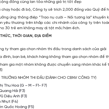
 cộng đồng cùng lan tỏa những giá trị tốt đẹp
a chạy hoặc đi bộ, Công ty sẽ trích 2,000 đồng vào Quỹ để h
ởng ứng thông điệp “Trao nụ cười – Nối tương lai” khuyến k
n yêu thương trên khắp các chi nhánh của công ty trên t
cho 30 trẻ em không may dị tật môi/hàm ếch.
THỨC, THỜI GIAN, ĐỊA ĐIỂM
g ty tham gia chọn nhóm thi đấu trong danh sách của giải
gia đình, bạn bè, khách hàng không tham gia chọn nhóm để th
tham gia một nhóm không được chuyển sang nhóm khác kể từ 
3)
 TRƯỞNG NHÓM THI ĐẤU (DÀNH CHO CBNV CÔNG TY)
ị Thu Hoa (G – M – F1- F7)
Quang Hải (F3)
ũ Diệu Anh (F3)
 Nhựt (F4)
ễn Quốc Hoàng (F5)