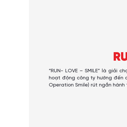
RU
“RUN- LOVE – SMILE” là giải ch
hoạt động công ty hướng đến c
Operation Smile) rút ngắn hành 