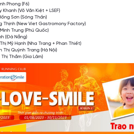
nh Phong (F6)
 Khanh (Võ Văn Kiệt + LSEF)
Hồng Sơn (Sóng Thần)
 Thịnh (New Viet Gastromony Factory)
Minh Trung (Phú Quốc)
inh (Đà Nẵng)
Thị Mỹ Hạnh (Nha Trang + Phan Thiết)
 Thị Quỳnh Trang (Hà Nội)
Thị Thắm (Gia Lâm)