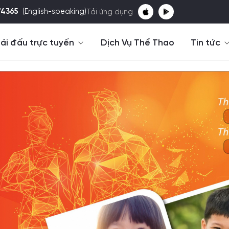
74365
(English-speaking)
Tải ứng dụng
ải đấu trực tuyến
Dịch Vụ Thể Thao
Tin tức