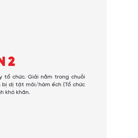
N 2
y tổ chức. Giải nằm trong chuỗi
bị dị tật môi/hàm ếch (Tổ chức
nh khó khăn.