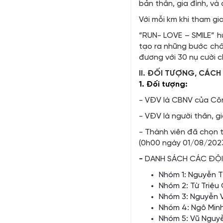
bản thân, gia đình, và
Với mỗi km khi tham gi
“RUN- LOVE – SMILE” hư
tạo ra những bước châ
đương với 30 nụ cười 
II. ĐỐI TƯỢNG, CÁCH 
1. Đối tượng:
- VĐV là CBNV của Côn
- VĐV là người thân, 
- Thành viên đã chọn 
(0h00 ngày 01/08/202
-
DANH SÁCH CÁC ĐỘI
Nhóm 1: Nguyễn Th
Nhóm 2: Từ Triệu 
Nhóm 3: Nguyễn V
Nhóm 4: Ngô Minh
Nhóm 5: Vũ Nguy