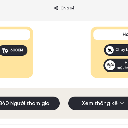
Chia sẻ
Ho
Chạy 
600KM
H
một h
840 Người tham gia
Xem thống kê