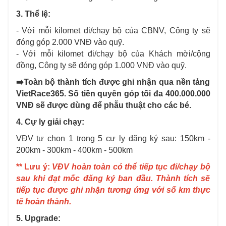
3. Thể lệ:
- Với mỗi kilomet đi/chạy bộ của CBNV, Công ty sẽ
đóng góp 2.000 VNĐ vào quỹ.
- Với mỗi kilomet đi/chạy bộ của Khách mời/cộng
đồng, Công ty sẽ đóng góp 1.000 VNĐ vào quỹ.
➡
️Toàn bộ thành tích được ghi nhận qua nền tảng
VietRace365. Số tiền quyên góp tối đa 400.000.000
VNĐ sẽ được dùng để phẫu thuật cho các bé.
4. Cự ly giải chạy:
VĐV tự chọn 1 trong 5 cự ly đăng ký sau: 150km -
200km - 300km - 400km - 500km
** Lưu ý:
VĐV hoàn toàn có thể tiếp tục đi/chạy bộ
sau khi đạt mốc đăng ký ban đầu. Thành tích sẽ
tiếp tục được ghi nhận tương ứng với số km thực
tế hoàn thành.
5. Upgrade: