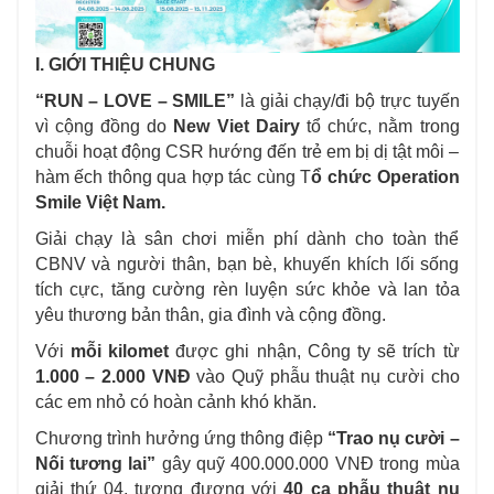
I. GIỚI THIỆU CHUNG
“RUN – LOVE – SMILE”
là giải chạy/đi bộ trực tuyến
vì cộng đồng do
New Viet Dairy
tổ chức, nằm trong
chuỗi hoạt động CSR hướng đến trẻ em bị dị tật môi –
hàm ếch thông qua hợp tác cùng T
ổ chức Operation
Smile Việt Nam.
Giải chạy là sân chơi miễn phí dành cho toàn thể
CBNV và người thân, bạn bè, khuyến khích lối sống
tích cực, tăng cường rèn luyện sức khỏe và lan tỏa
yêu thương bản thân, gia đình và cộng đồng.
Với
mỗi kilomet
được ghi nhận, Công ty sẽ trích từ
1.000 – 2.000 VNĐ
vào Quỹ phẫu thuật nụ cười cho
các em nhỏ có hoàn cảnh khó khăn.
Chương trình hưởng ứng thông điệp
“Trao nụ cười –
Nối tương lai”
gây quỹ 400.000.000 VNĐ trong mùa
giải thứ 04, tương đương với
40 ca phẫu thuật nụ