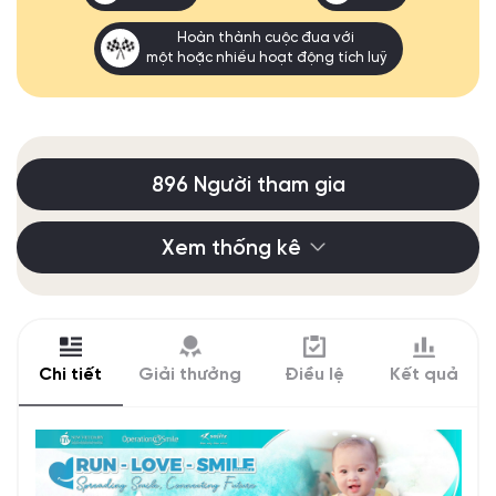
Hoàn thành cuộc đua với
một hoặc nhiều hoạt động tích luỹ
896 Người tham gia
Xem thống kê
Chi tiết
Giải thưởng
Điều lệ
Kết quả