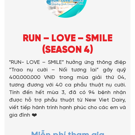
RUN – LOVE – SMILE
(SEASON 4)
"RUN- LOVE – SMILE” hưởng ứng thông điệp
“Trao nụ cười – Nối tương lai” gây quỹ
400.000.000 VNĐ trong mùa giải thứ 04,
tương đương với 40 ca phẫu thuật nụ cười.
Tính đến hết mùa 3, đã có 94 bệnh nhận
được hỗ trợ phẫu thuật từ New Viet Dairy,
viết tiếp hành trình hạnh phúc cho các em và
gia đình ❤️