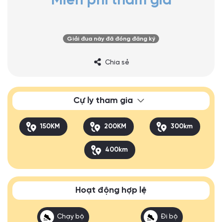
Miễn phí tham gia
Giải đua này đã đóng đăng ký
Chia sẻ
Cự ly tham gia
150KM
200KM
300km
400km
Hoạt động hợp lệ
Chạy bộ
Đi bộ