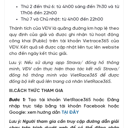
Thứ 2 đến thứ 6: từ 4h00 sáng đến 7h30 và từ
17h06 đến 22h00
Thứ 7 và Chủ nhật: từ 4h00 đến 22h00
Thành tích của VĐV là quãng đường km hợp lệ theo
quy định của giải và được ghi nhận từ hoạt động
công khai (Public) trên tài khoản Vietrace365 của
VĐV. Kết quả sẽ được cập nhật liên tục lên website
cho đến ngày kết thúc giải.
Lưu ý:
Nếu sử dụng app Strava/ đồng hồ thông
minh, VĐV cần thực hiện thao tác kết nối Strava/
đồng hồ thông minh vào VietRace365 để được
đồng bộ kết quả lên trang cá nhân VietRace365.
III.CÁCH THỨC THAM GIA
Bước 1:
Tạo tài khoản VietRace365 hoặc Đăng
nhập trực tiếp bằng tài khoản Facebook hoặc
Google: xem hướng dẫn
TẠI ĐÂY
Lưu ý: Người tham gia cần truy cập đường dẫn giải
chạy trên trình duyệt web để có thể đăng nhập