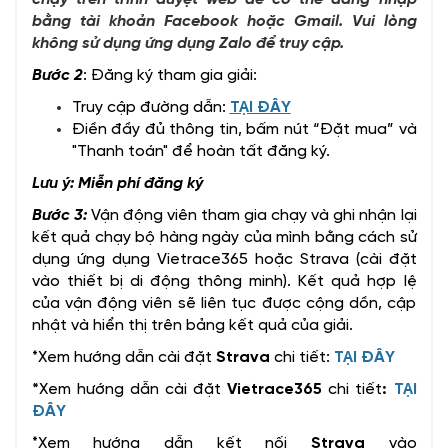
bằng tài khoản Facebook hoặc Gmail. Vui lòng
không sử dụng ứng dụng Zalo để truy cập.
Bước 2
: Đăng ký tham gia giải:
Truy cập đường dẫn:
TẠI ĐÂY
Điền đầy đủ thông tin, bấm nút “Đặt mua” và
"Thanh toán" để hoàn tất đăng ký.
Lưu ý: Miễn phí đăng ký
Bước 3:
Vận động viên tham gia chạy và ghi nhận lại
kết quả chạy bộ hàng ngày của mình bằng cách sử
dụng ứng dụng Vietrace365 hoặc Strava (cài đặt
vào thiết bị di động thông minh). Kết quả hợp lệ
của vận động viên sẽ liên tục được cộng dồn, cập
nhật và hiển thị trên bảng kết quả của giải.
*Xem hướng dẫn cài đặt
Strava
chi tiết:
TẠI ĐÂY
*
Xem hướng dẫn cài đặt
Vietrace365
chi tiết
:
TẠI
ĐÂY
*Xem hướng dẫn kết nối
Strava
vào