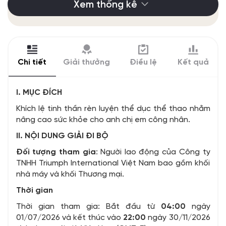
Xem thống kê
Chi tiết
Giải thưởng
Điều lệ
Kết quả
I. MỤC ĐÍCH
Khích lệ tinh thần rèn luyện thể dục thể thao nhằm
nâng cao sức khỏe cho anh chị em công nhân.
II. NỘI DUNG GIẢI ĐI BỘ
Đối tượng tham gia
: Người lao động của Công ty
TNHH Triumph International Việt Nam bao gồm khối
nhà máy và khối Thương mại.
Thời gian
Thời gian tham gia: Bắt đầu từ
04:00
ngày
01/07/2026 và kết thúc vào
22:00
ngày 30/11/2026