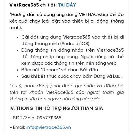
VietRace365
chi tiết:
TẠI ĐÂY
*Hướng dẫn sử dụng ứng dụng VIETRACE365 để đo
kết quả chạy (cài đặt vào thiết bị di động thông
minh).
Cài đặt ứng dụng Vietrace365 vào thiết bị di
động thông minh (Android/IOS).
Dùng thông tin đăng nhập trên Vietrace365
để đăng nhập ứng dụng. Người dùng có thể
xem được các thông tin trên nền tảng web.
Bấm nút "Record" và chọn Bắt đầu.
Sau khi kết thúc cuộc chạy, bấm Dừng và Lưu.
Lưu ý, hoạt động phải được ghi nhận và đồng bộ
trên tài khoản VietRace365 của người tham gia
không muộn hơn ngày cuối cùng của giải
IV. THÔNG TIN HỖ TRỢ NGƯỜI THAM GIA
- SĐT/Zalo: 0967711365
- Email:
info@vietrace365.vn