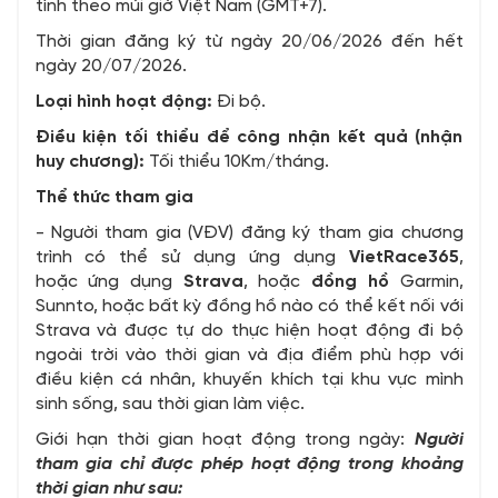
tính theo múi giờ Việt Nam (GMT+7).
Thời gian đăng ký từ ngày 20/06/2026 đến hết
ngày 20/07/2026.
Loại hình hoạt động:
Đi bộ.
Điều kiện tối thiểu để công nhận kết quả (nhận
huy chương):
Tối thiểu 10Km/tháng.
Thể thức tham gia
- Người tham gia (VĐV) đăng ký tham gia chương
trình có thể sử dụng ứng dụng
Viet
R
ace365
,
hoặc ứng dụng
Strava
, hoặc
đồng hồ
Garmin,
Sunnto, hoặc bất kỳ đồng hồ nào có thể kết nối với
Strava và được tự do thực hiện hoạt động đi bộ
ngoài trời vào thời gian và địa điểm phù hợp với
điều kiện cá nhân, khuyến khích tại khu vực mình
sinh sống, sau thời gian làm việc.
Giới hạn thời gian hoạt động trong ngày:
Người
tham gia chỉ được phép hoạt động trong khoảng
thời gian như sau: