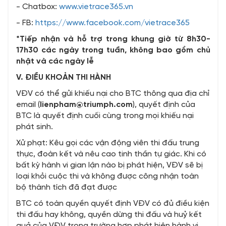
- Chatbox:
www.vietrace365.vn
- FB:
https://www.facebook.com/vietrace365
*Tiếp nhận và hỗ trợ trong khung giờ từ 8h30-
17h30 các ngày trong tuần, không bao gồm chủ
nhật và các ngày lễ
V.
ĐIỀU
KHOẢN
THI HÀNH
VĐV có thể gửi khiếu nại cho BTC thông qua địa chỉ
email (
lienpham@triumph.com
), quyết định của
BTC là quyết định cuối cùng trong mọi khiếu nại
phát sinh.
Xử phạt: Kêu gọi các vận động viên thi đấu trung
thực, đoàn kết và nêu cao tinh thần tự giác. Khi có
bất kỳ hành vi gian lận nào bị phát hiện, VĐV sẽ bị
loại khỏi cuộc thi và không được công nhận toàn
bộ thành tích đã đạt được
BTC có toàn quyền quyết định VĐV có đủ điều kiện
thi đấu hay không, quyền dừng thi đấu và huỷ kết
quả của VĐV trong trường hợp phát hiện hành vi