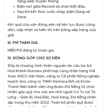
tảng web truyền thống
Bấm nút giữa Record và chọn bắt đầu.
Sau khi kết thúc cuốc chạy, bấm Dừng và
Save.
Kết quả của vận động viên sẽ liên tục được cộng
dồn, cập nhật và hiển thị trên bảng xếp hạng của
giải.
III. PHÍ THAM GIA
MIỄN PHÍ đăng ký tham gia.
IV. ĐÓNG GÓP CHO SỰ KIỆN
Đây là chương trình thiện nguyện do câu lạc bộ
Hoà Khánh Runners phối hợp cùng nhãn hàng thể
thao ASICS Việt Nam, công ty Cổ phần Nông nghiệp
Huỳnh Gia, công ty TNHH Vietrace365 và Đoàn
Thanh Niên bệnh viện Ung Bướu Đà Nẵng tổ chức
nhằm gây quỹ cho các em nhỏ người Cơ Tu tại Tà
Lang - Giàn Bí, Hoà Bắc, Hoà Vang, Đà Nẵng nhân
dịp trung thu năm 2022. Toàn bộ phần quỹ được