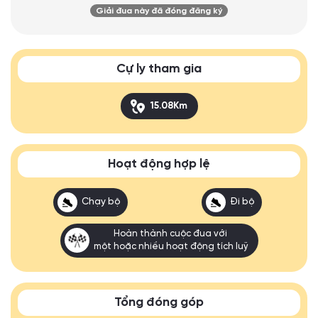
Giải đua này đã đóng đăng ký
Cự ly tham gia
15.08Km
Hoạt động hợp lệ
Chạy bộ
Đi bộ
Hoàn thành cuộc đua với
một hoặc nhiều hoạt động tích luỹ
Tổng đóng góp