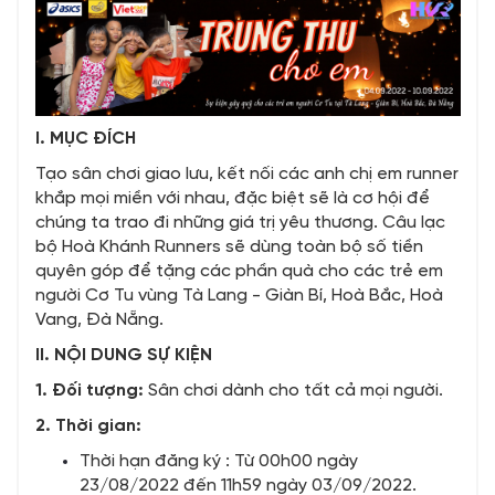
I. MỤC ĐÍCH
Tạo sân chơi giao lưu, kết nối các anh chị em runner
khắp mọi miền với nhau, đặc biệt sẽ là cơ hội để
chúng ta trao đi những giá trị yêu thương. Câu lạc
bộ Hoà Khánh Runners sẽ dùng toàn bộ số tiền
quyên góp để tặng các phần quà cho các trẻ em
người Cơ Tu vùng Tà Lang - Giàn Bí, Hoà Bắc, Hoà
Vang, Đà Nẵng.
II. NỘI DUNG SỰ KIỆN
1. Đối tượng:
Sân chơi dành cho tất cả mọi người.
2. Thời gian:
Thời hạn đăng ký : Từ 00h00 ngày
23/08/2022 đến 11h59 ngày 03/09/2022.