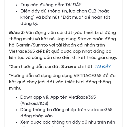
Truy cập đường dẫn:
TẠI ĐÂY
Điền đầy đủ thông tin, lựa chọn CLB (hoặc
không) và bấm nút “Đặt mua” để hoàn tất
đăng ký.
Bước 3:
Vận động viên cài đặt (vào thiết bị di động
thông minh) và kết nối ứng dụng Strava hoặc đồng
hồ Garmin/Sunnto với tài khoản cái nhân trên
Vietrace365 để kết quả được cập nhật đồng bộ
liên tục và cộng dồn cho đến khi kết thúc giải chạy.
*Xem hướng dẫn cài đặt
Strava
chi tiết:
TẠI ĐÂY
*Hướng dẫn sử dụng ứng dụng VIETRACE365 để đo
kết quả chạy (cài đặt vào thiết bị di động thông
minh).
Down app về. App tên VietRace365
(Android/IOS)
Dùng thông tin đăng nhập trên vietrace365
đăng nhập vào
Xem được các thông tin đầy đủ như trên nền