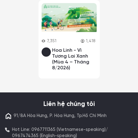
7,351
1,418
Hoa Linh - Vì
Tương Lai Xanh
(Mùa 4 – Tháng
8/2026)
Liên hệ chúng tôi
91/8A Hòa Hưng, P. Hòa Hưng, Tp.Hồ Chí Minh
Hot Line: 0967711365 (Vietnamese-speaking)/
0967474365 (English-speaking)