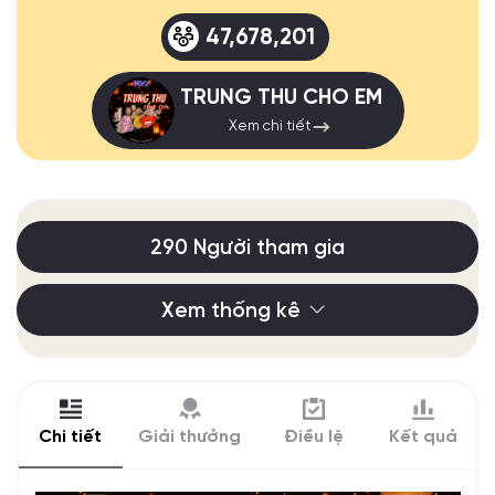
47,678,201
TRUNG THU CHO EM
Xem chi tiết
290 Người tham gia
Xem thống kê
Chi tiết
Giải thưởng
Điều lệ
Kết quả