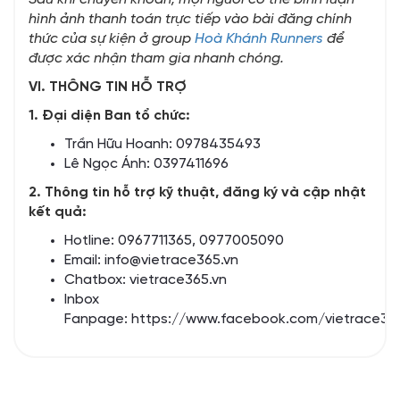
hình ảnh thanh toán trực tiếp vào bài đăng chính
thức của sự kiện ở group
Hoà Khánh Runners
để
được xác nhận tham gia nhanh chóng.
VI. THÔNG TIN HỖ TRỢ
1. Đại diện Ban tổ chức:
Trần Hữu Hoanh: 0978435493
Lê Ngọc Ánh:
0397411696
2. Thông tin hỗ trợ kỹ thuật, đăng ký và cập nhật
kết quả:
Hotline: 0967711365, 0977005090
Email: info@vietrace365.vn
Chatbox:
vietrace365.vn
Inbox
Fanpage:
https://www.facebook.com/vietrace36