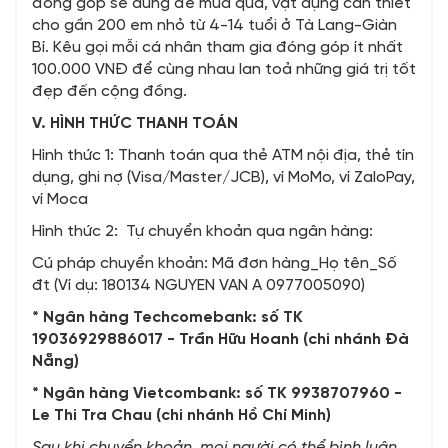
đóng góp sẽ dùng để mua quà, vật dụng cần thiết
cho gần 200 em nhỏ từ 4-14 tuổi ở Tà Lang-Giàn
Bí. Kêu gọi mỗi cá nhân tham gia đóng góp ít nhất
100.000 VNĐ để cùng nhau lan toả những giá trị tốt
đẹp đến cộng đồng.
V. HÌNH THỨC THANH TOÁN
Hình thức 1: Thanh toán qua thẻ ATM nội địa, thẻ tín
dụng, ghi nợ (Visa/Master/JCB), ví MoMo, ví ZaloPay,
ví Moca
Hình thức 2: Tự chuyển khoản qua ngân hàng:
Cú pháp chuyển khoản: Mã đơn hàng_Họ tên_Số
đt (Ví dụ: 180134 NGUYEN VAN A 0977005090)
* Ngân hàng Techcomebank: số TK
19036929886017 - Trần Hữu Hoanh (chi nhánh Đà
Nẵng)
* Ngân hàng Vietcombank: số TK 9938707960 -
Le Thi Tra Chau (chi nhánh Hồ Chí Minh)
Sau khi chuyển khoản, mọi người có thể bình luận