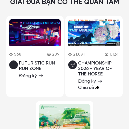
GIẢI ĐUA BẠN CÓ THỂ QUAN TÂM
568
209
21,091
1,124
FUTURISTIC RUN -
CHAMPIONSHIP
RUN ZONE
2026 - YEAR OF
THE HORSE
Đăng ký
Đăng ký
Chia sẻ