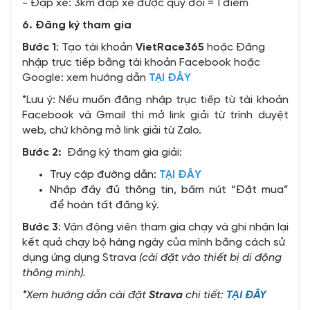
- Đạp xe: 3km đạp xe được quy đổi = 1⁠ điểm
6. Đăng ký tham gia
Bước 1
: Tạo tài khoản
VietRace365
hoặc Đăng
nhập trực tiếp bằng tài khoản Facebook hoặc
Google: xem hướng dẫn
TẠI ĐÂY
*Lưu ý: Nếu muốn đăng nhập trực tiếp từ tài khoản
Facebook và Gmail thì mở link giải từ trình duyệt
web, chứ không mở link giải từ Zalo.
Bước 2:
Đăng ký tham gia giải:
Truy cập đường dẫn:
TẠI ĐÂY
Nhập đầy đủ thông tin, bấm nút “Đặt mua”
để hoàn tất đăng ký.
Bước 3
: Vận động viên tham gia chạy và ghi nhận lại
kết quả chạy bộ hàng ngày của mình bằng cách sử
dụng ứng dụng Strava
(cài đặt vào thiết bị di động
thông minh).
*Xem hướng dẫn cài đặt
Strava
chi tiết:
TẠI ĐÂY