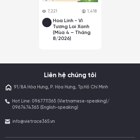
7,221
1,418
Hoa Linh - Vì
Tương Lai Xanh
(Mùa 4 – Tháng
8/2026)
Liên hệ chúng tôi
91/8A Hòa Hưng, P. Hòa Hưng, Tp.Hồ Chí Minh
Hot Line: 0967711365 (Vietnamese-speaking)/
0967474365 (English-speaking)
info@vietrace365.vn