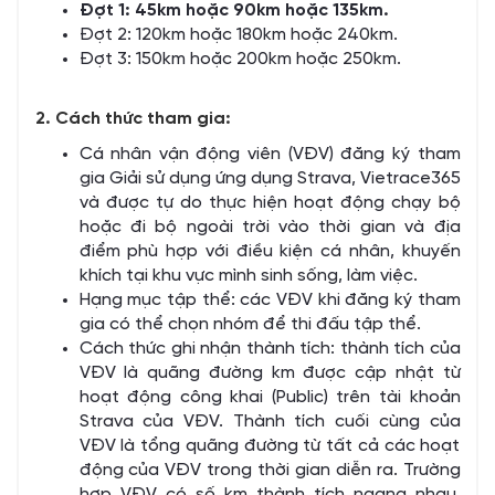
Đợt 1: 45km hoặc 90km hoặc 135km.
Đợt 2: 120km hoặc 180km hoặc 240km.
Đợt 3: 150km hoặc 200km hoặc 250km.
2. Cách thức tham gia:
Cá nhân vận động viên (VĐV) đăng ký tham
gia Giải sử dụng ứng dụng Strava, Vietrace365
và được tự do thực hiện hoạt động chạy bộ
hoặc đi bộ ngoài trời vào thời gian và địa
điểm phù hợp với điều kiện cá nhân, khuyến
khích tại khu vực mình sinh sống, làm việc.
Hạng mục tập thể: các VĐV khi đăng ký tham
gia có thể chọn nhóm để thi đấu tập thể.
Cách thức ghi nhận thành tích: thành tích của
VĐV là quãng đường km được cập nhật từ
hoạt động công khai (Public) trên tài khoản
Strava của VĐV. Thành tích cuối cùng của
VĐV là tổng quãng đường từ tất cả các hoạt
động của VĐV trong thời gian diễn ra. Trường
hợp VĐV có số km thành tích ngang nhau,