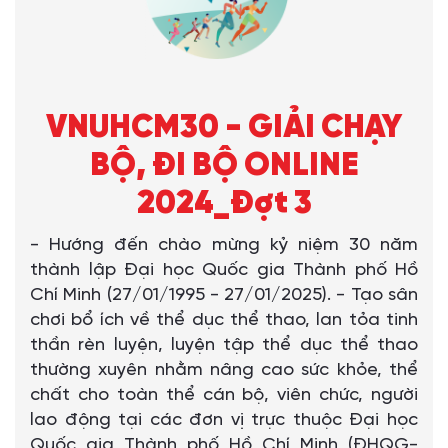
VNUHCM30 - GIẢI CHẠY
BỘ, ĐI BỘ ONLINE
2024_Đợt 3
- Hướng đến chào mừng kỷ niệm 30 năm
thành lập Đại học Quốc gia Thành phố Hồ
Chí Minh (27/01/1995 - 27/01/2025). - Tạo sân
chơi bổ ích về thể dục thể thao, lan tỏa tinh
thần rèn luyện, luyện tập thể dục thể thao
thường xuyên nhằm nâng cao sức khỏe, thể
chất cho toàn thể cán bộ, viên chức, người
lao động tại các đơn vị trực thuộc Đại học
Quốc gia Thành phố Hồ Chí Minh (ĐHQG-