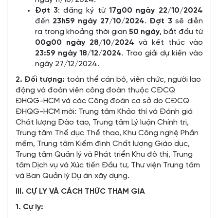
Đợt 3
: đăng ký từ
17g00 ngày 22/10/2024
đến
23h59 ngày 27/10/2024
.
Đợt 3
sẽ diễn
ra trong khoảng thời gian
50 ngày
, bắt đầu từ
00g00 ngày 28/10/2024
và kết thúc vào
23:59 ngày 18/12/2024
. Trao giải dự kiến vào
ngày 27/12/2024.
2. Đối tượng:
toàn thể cán bộ, viên chức, người lao
động và đoàn viên công đoàn thuộc CĐCQ
ĐHQG-HCM và các Công đoàn cơ sở do CĐCQ
ĐHQG-HCM mời: Trung tâm Khảo thí và Đánh giá
Chất lượng Đào tạo, Trung tâm Lý luận Chính trị,
Trung tâm Thể dục Thể thao, Khu Công nghệ Phần
mềm, Trung tâm Kiểm định Chất lượng Giáo dục,
Trung tâm Quản lý và Phát triển Khu đô thị, Trung
tâm Dịch vụ và Xúc tiến Đầu tư, Thư viện Trung tâm
và Ban Quản lý Dự án xây dựng.
III.
CỰ LY VÀ CÁCH THỨC THAM GIA
1. Cự ly: