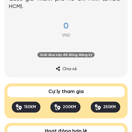
HCM).
0
VNĐ
Giải đua này đã đóng đăng ký
Chia sẻ
Cự ly tham gia
150KM
200KM
250KM
Hoạt động hợp lệ