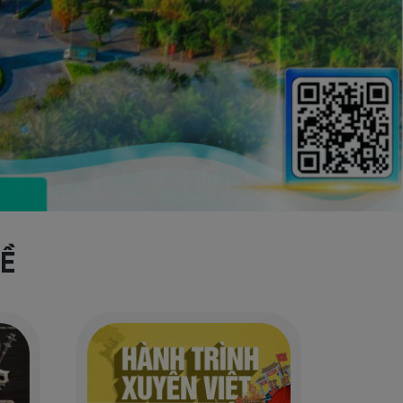
Các giải
đạp xe
Ề