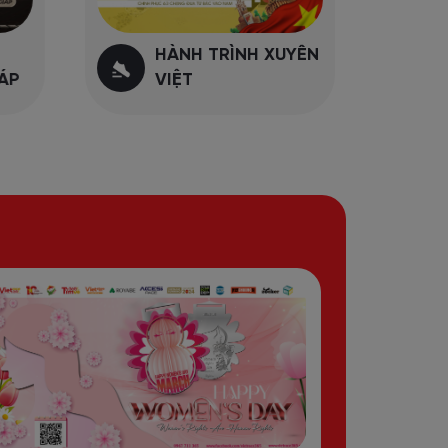
HÀNH TRÌNH XUYÊN
B
ÁP
VIỆT
V