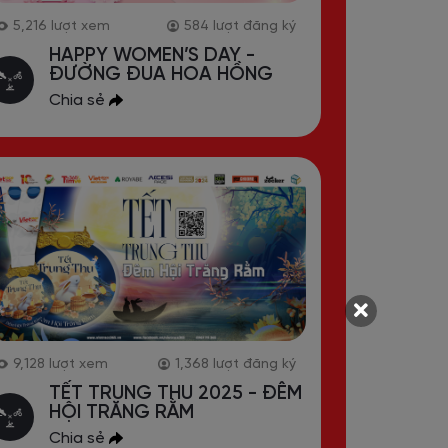
5,216
lượt xem
584
lượt đăng ký
14,048
lư
HAPPY WOMEN’S DAY -
HÀO
ĐƯỜNG ĐUA HOA HỒNG
Đ
Chia sẻ
9,128
lượt xem
1,368
lượt đăng ký
10,513
lư
TẾT TRUNG THU 2025 - ĐÊM
IN
HỘI TRĂNG RẰM
PH
Chia sẻ
Chi