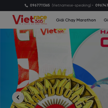
0967711365
(Vietnamese-speaking) •
09674
Giải Chạy Marathon
Gi
Cùng lan toả
phong trào thể 
vì cộng đồng
Chúng tôi là đơn vị chuyên tổ chức cá
thể thao uy tín như: chạy bộ, đi bộ, đạ
lội.