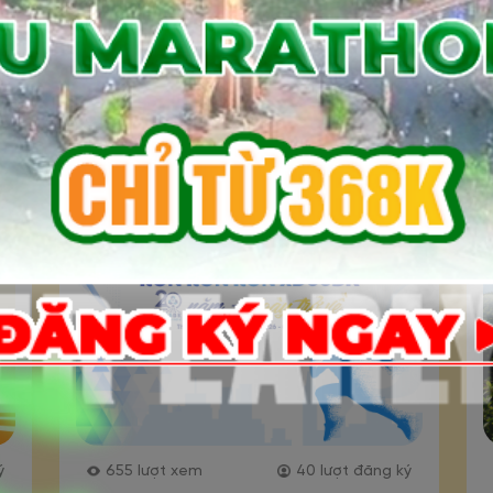
366
lượt xem
19
lượt đăng ký
ý
Giải đi bộ trực tuyến “Khỏe
nh
thể chất” của Trung tâm
Kiểm định chất lượng giáo
dục năm 2026
Đăng ký
ý
655
lượt xem
40
lượt đăng ký