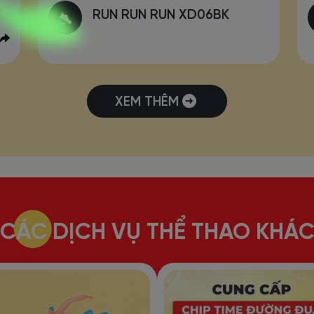
RUN RUN RUN XD06BK
XEM THÊM
CÁC DỊCH VỤ THỂ THAO KHÁ