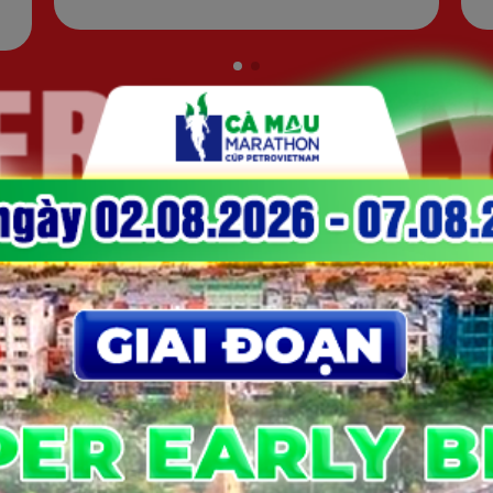
XEM THÊM
ẢI ONLINE DOANH NGHIỆP/TỔ CHỨC/C