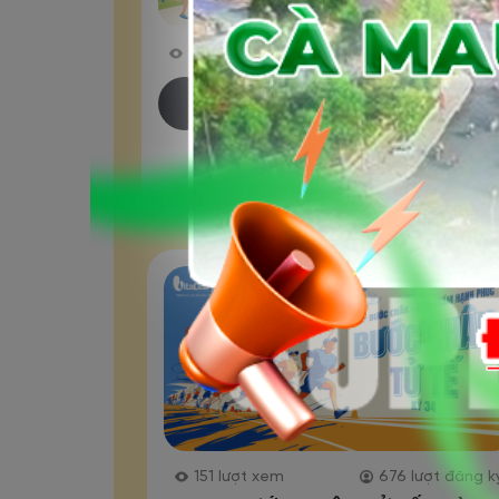
7,356
lượt xem
1,418
lượt đăng k
Hoa Linh - Vì Tương Lai Xa
(Mùa 4 – Tháng 8/2026)
151
lượt xem
676
lượt đăng k