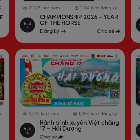
ý
21,127
lượt xem
1,124
lượt đăng ký
CHAMPIONSHIP 2026 - YEAR
E
OF THE HORSE
Đăng ký
Chia sẻ
ý
8,274
lượt xem
1,004
lượt đăng ký
Hành trình xuyên Việt chặng
17 – Hải Dương
Chia sẻ