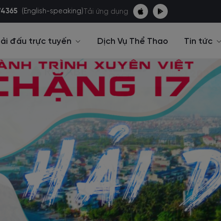
74365
(English-speaking)
Tải ứng dụng
ải đấu trực tuyến
Dịch Vụ Thể Thao
Tin tức
Các giải
chạy bộ
thao
c giải đấu
p xe và bơi