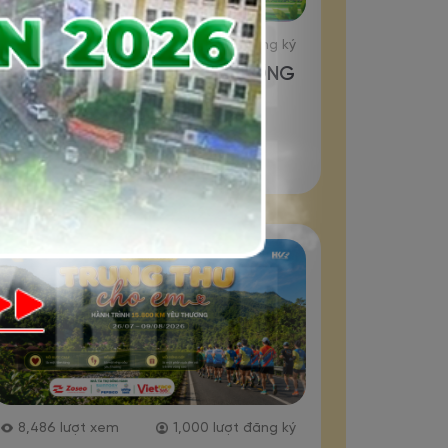
1,503
lượt xem
75
lượt đăng ký
PSL GREEN RACE - ĐƯỜNG
ĐUA XANH 2026
Đăng ký
8,486
lượt xem
1,000
lượt đăng ký