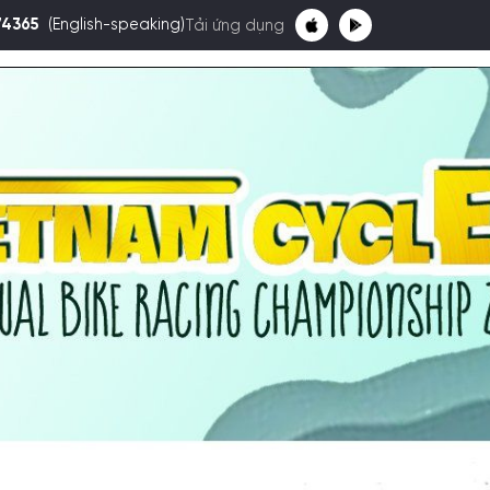
74365
(English-speaking)
Tải ứng dụng