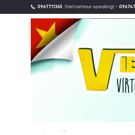
0967711365
(Vietnamese-speaking) •
09674