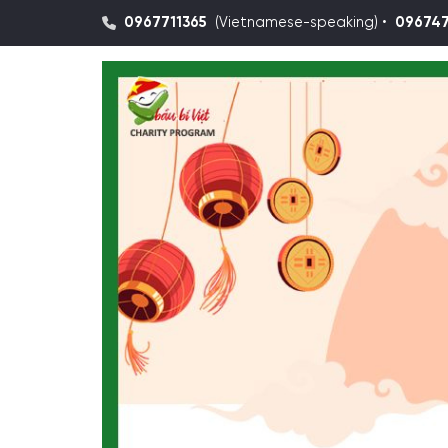
0967711365
(Vietnamese-speaking) •
09674