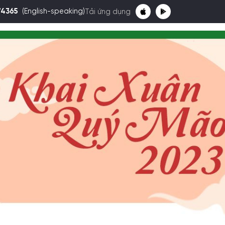
74365
(English-speaking)
Tải ứng dụng