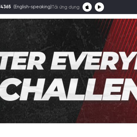
74365
(English-speaking)
Tải ứng dụng