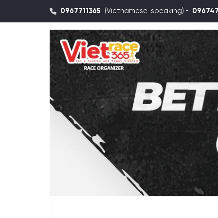
0967711365
(Vietnamese-speaking) •
09674