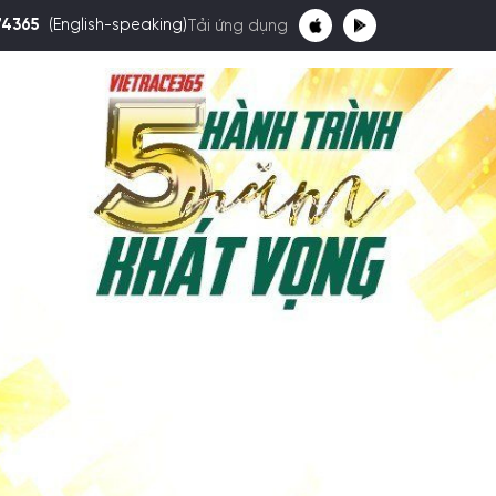
74365
(English-speaking)
Tải ứng dụng