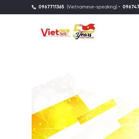
0967711365
(Vietnamese-speaking) •
09674