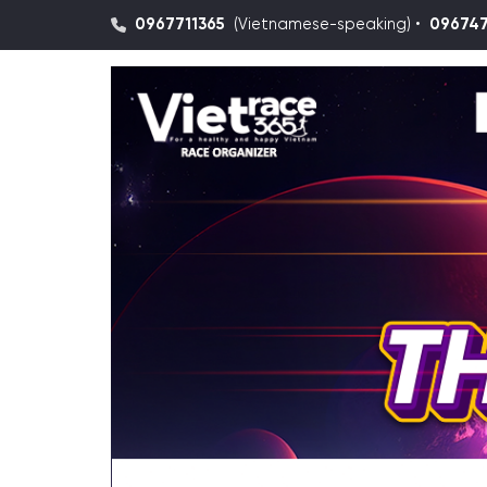
0967711365
(Vietnamese-speaking) •
09674