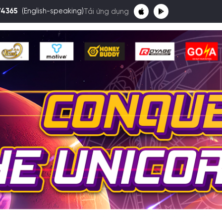
74365
(English-speaking)
Tải ứng dụng