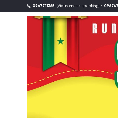
0967711365
(Vietnamese-speaking) •
09674