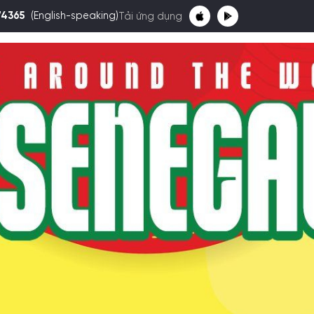
74365
(English-speaking)
Tải ứng dụng