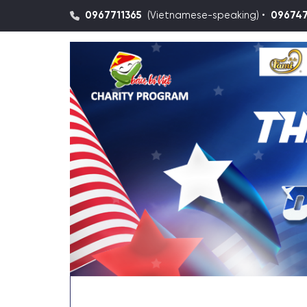
0967711365
(Vietnamese-speaking) •
09674