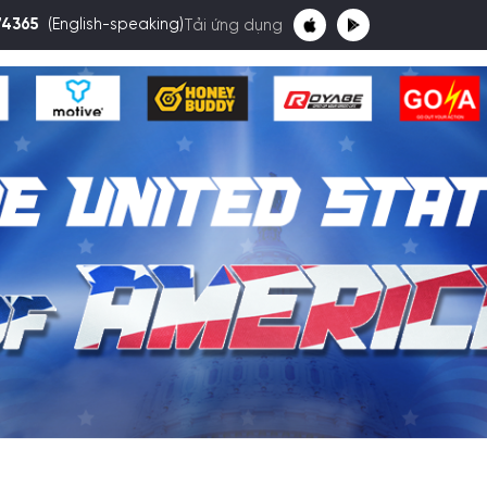
74365
(English-speaking)
Tải ứng dụng