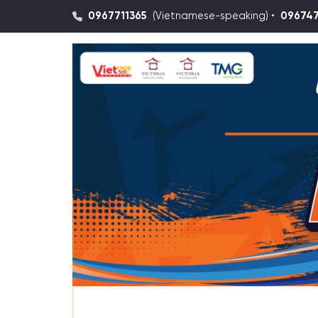
0967711365
(Vietnamese-speaking) •
09674