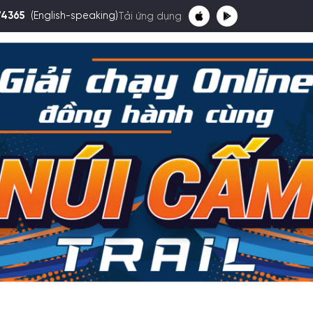
74365
(English-speaking)
Tải ứng dụng