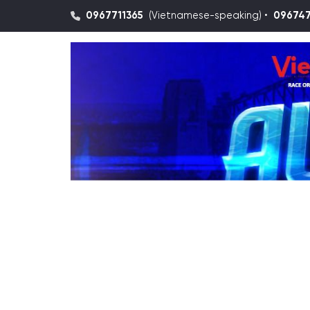
0967711365
(Vietnamese-speaking) •
09674