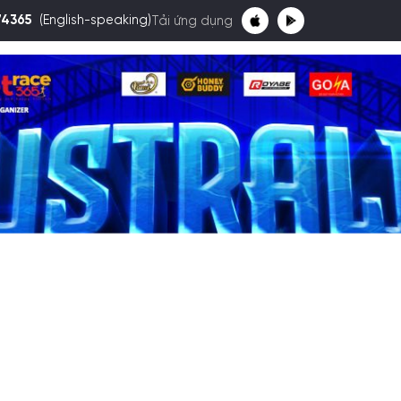
74365
(English-speaking)
Tải ứng dụng