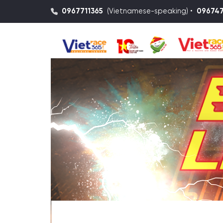
0967711365
(Vietnamese-speaking) •
09674