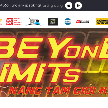
74365
(English-speaking)
Tải ứng dụng