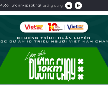
74365
(English-speaking)
Tải ứng dụng