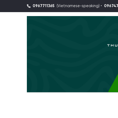
0967711365
(Vietnamese-speaking) •
09674