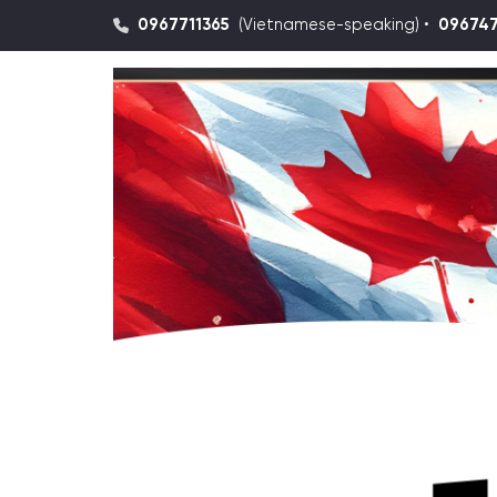
0967711365
(Vietnamese-speaking) •
09674