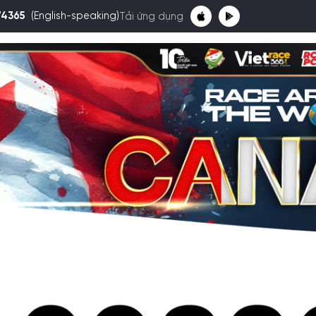
74365
(English-speaking)
Tải ứng dụng