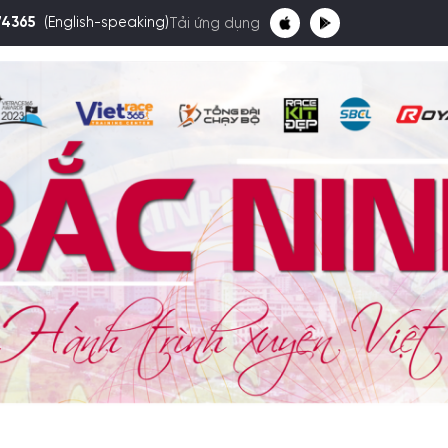
74365
(English-speaking)
Tải ứng dụng