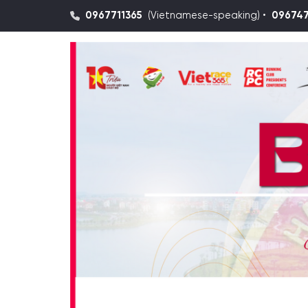
0967711365
(Vietnamese-speaking) •
09674