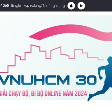
74365
(English-speaking)
Tải ứng dụng