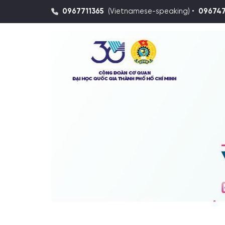
0967711365
(Vietnamese-speaking) •
09674