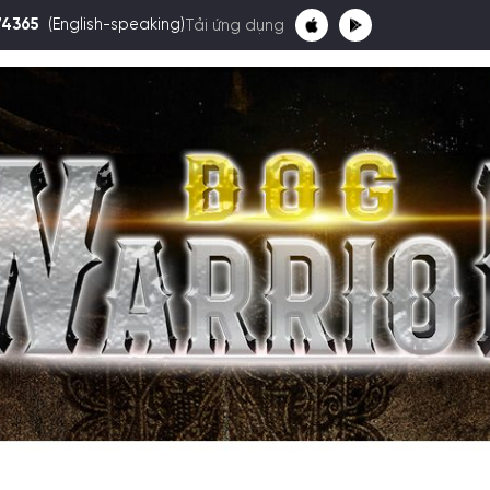
74365
(English-speaking)
Tải ứng dụng