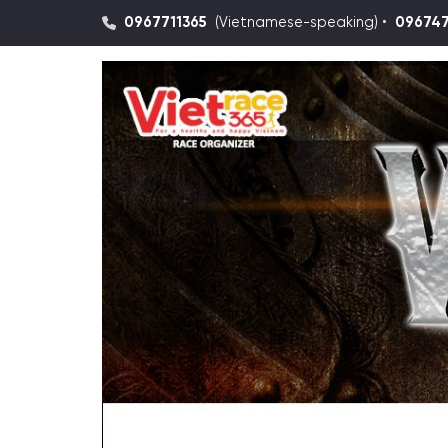
0967711365
(Vietnamese-speaking) •
09674