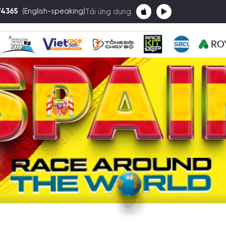
74365
(English-speaking)
Tải ứng dụng