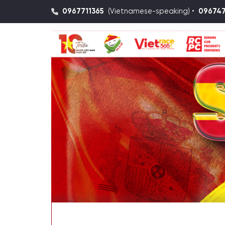
0967711365
(Vietnamese-speaking) •
09674