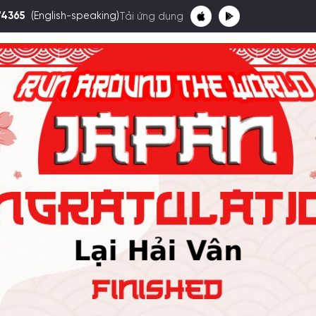
74365
(English-speaking)
Tải ứng dụng