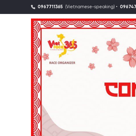
0967711365
(Vietnamese-speaking) •
09674