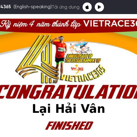
74365
(English-speaking)
Tải ứng dụng