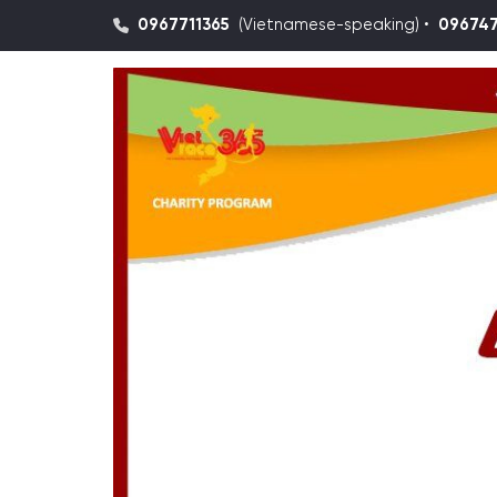
0967711365
(Vietnamese-speaking) •
09674