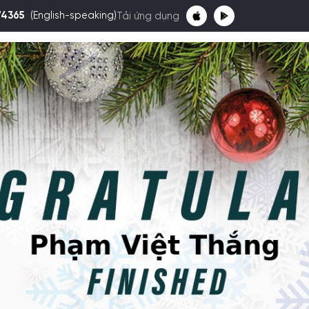
74365
(English-speaking)
Tải ứng dụng