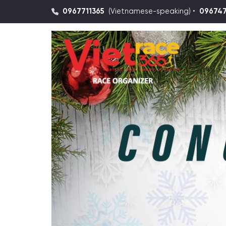
0967711365
(Vietnamese-speaking) •
09674