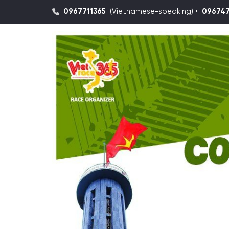
0967711365
(Vietnamese-speaking) •
09674