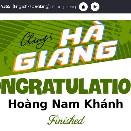
74365
(English-speaking)
Tải ứng dụng