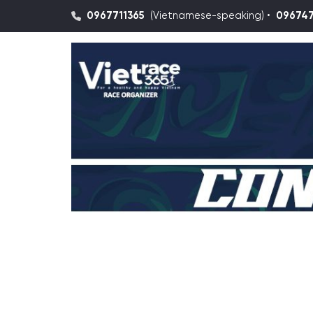
0967711365
(Vietnamese-speaking) •
09674