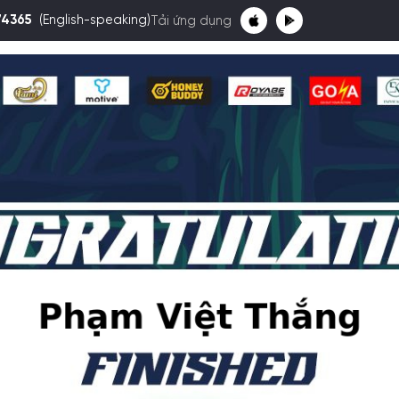
74365
(English-speaking)
Tải ứng dụng