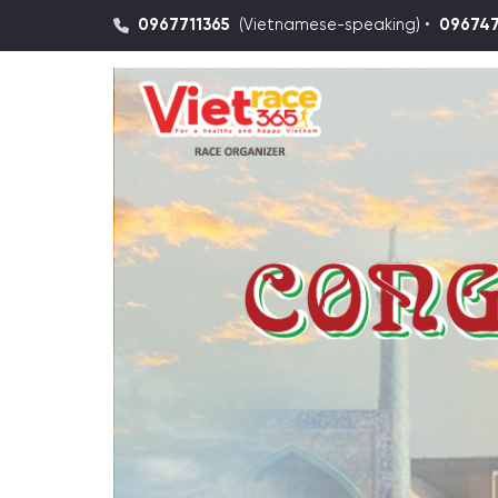
0967711365
(Vietnamese-speaking) •
09674