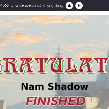
74365
(English-speaking)
Tải ứng dụng