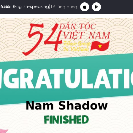
74365
(English-speaking)
Tải ứng dụng