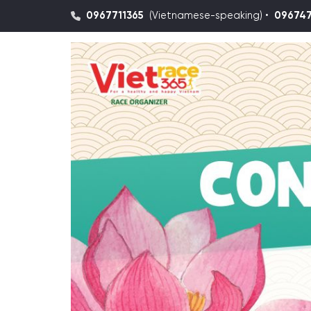
0967711365
(Vietnamese-speaking) •
09674