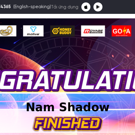
74365
(English-speaking)
Tải ứng dụng