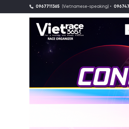
0967711365
(Vietnamese-speaking) •
09674