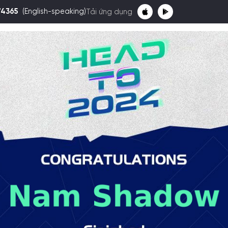
74365
(English-speaking)
Tải ứng dụng