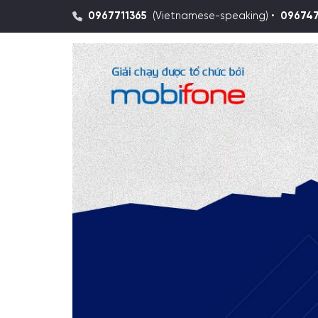
0967711365
(Vietnamese-speaking) •
09674