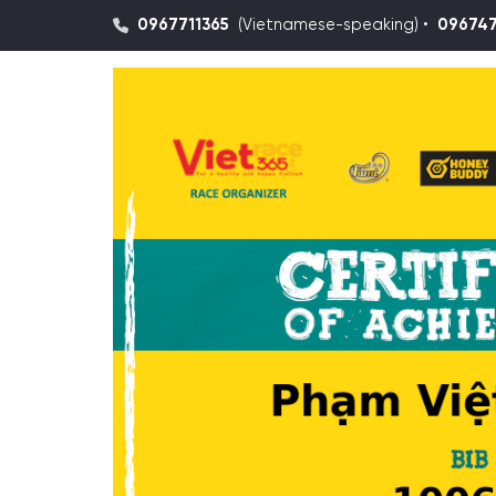
0967711365
(Vietnamese-speaking) •
09674