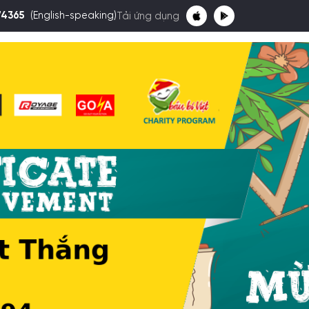
74365
(English-speaking)
Tải ứng dụng