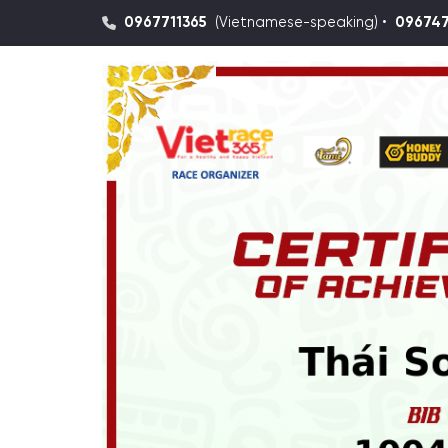
0967711365
(Vietnamese-speaking) •
09674