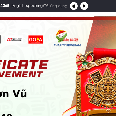
74365
(English-speaking)
Tải ứng dụng