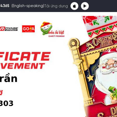
74365
(English-speaking)
Tải ứng dụng