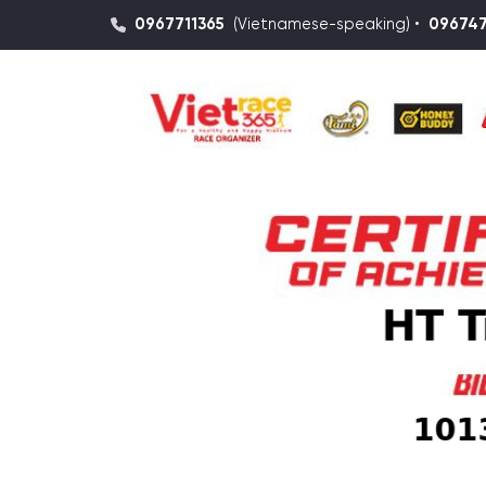
0967711365
(Vietnamese-speaking) •
09674