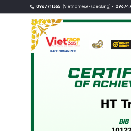
0967711365
(Vietnamese-speaking) •
09674