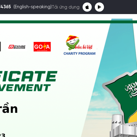
74365
(English-speaking)
Tải ứng dụng