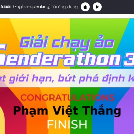
74365
(English-speaking)
Tải ứng dụng