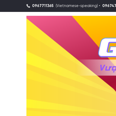
0967711365
(Vietnamese-speaking) •
09674