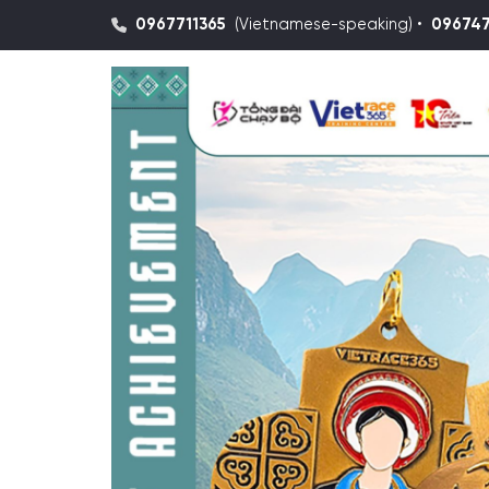
0967711365
(Vietnamese-speaking) •
09674