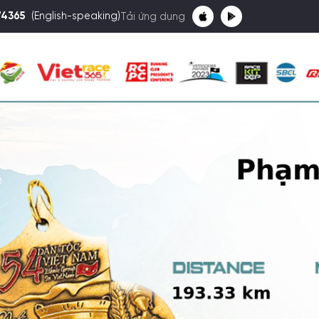
74365
(English-speaking)
Tải ứng dụng