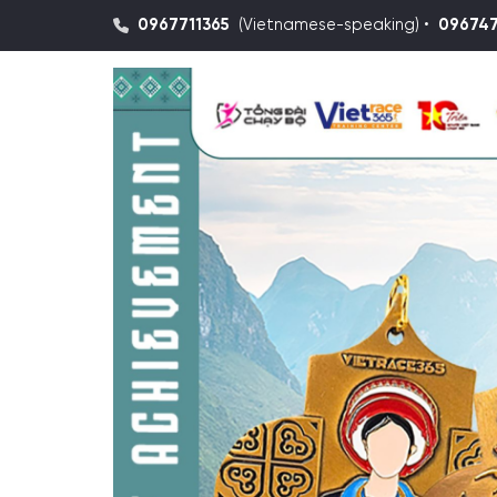
0967711365
(Vietnamese-speaking) •
09674