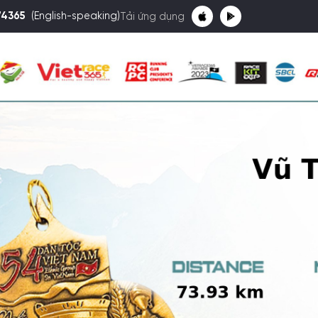
74365
(English-speaking)
Tải ứng dụng